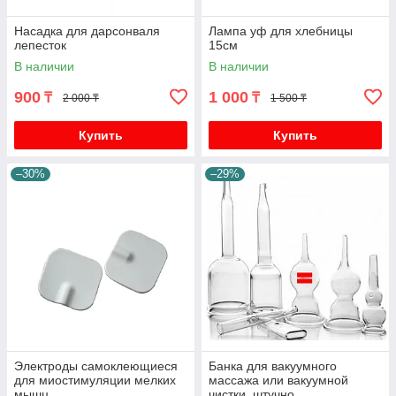
Насадка для дарсонваля
Лампа уф для хлебницы
лепесток
15см
В наличии
В наличии
900
1 000
₸
₸
2 000 ₸
1 500 ₸
Купить
Купить
–30%
–29%
Электроды самоклеющиеся
Банка для вакуумного
для миостимуляции мелких
массажа или вакуумной
мышц
чистки, штучно