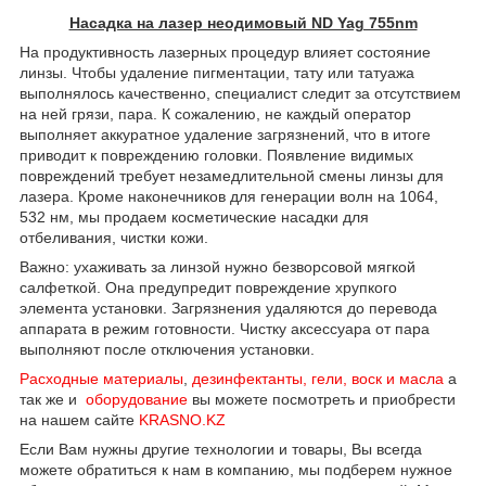
Насадка на лазер неодимовый ND Yag 755nm
На продуктивность лазерных процедур влияет состояние
линзы. Чтобы удаление пигментации, тату или татуажа
выполнялось качественно, специалист следит за отсутствием
на ней грязи, пара. К сожалению, не каждый оператор
выполняет аккуратное удаление загрязнений, что в итоге
приводит к повреждению головки. Появление видимых
повреждений требует незамедлительной смены линзы для
лазера. Кроме наконечников для генерации волн на 1064,
532 нм, мы продаем косметические насадки для
отбеливания, чистки кожи.
Важно: ухаживать за линзой нужно безворсовой мягкой
салфеткой. Она предупредит повреждение хрупкого
элемента установки. Загрязнения удаляются до перевода
аппарата в режим готовности. Чистку аксессуара от пара
выполняют после отключения установки.
Расходные материалы
,
дезинфектанты, гели, воск и масла
а
так же и
оборудование
вы можете посмотреть и приобрести
на нашем сайте
KRASNO.KZ
Если Вам нужны другие технологии и товары, Вы всегда
можете обратиться к нам в компанию, мы подберем нужное