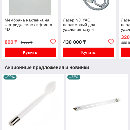
Мембрана наклейка на
Лазер ND YAG
Лаз
картридж смас лифтинга
неодимовый для
нео
4D
удаления тату и
удал
карбонового пилинга Е23
карб
320
Transform
800
430 000
₸
₸
1 000 ₸
400 0
Купить
Купить
Акционные предложения и новинки
–55%
–33%