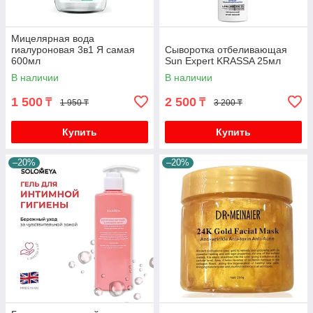
Мицелярная вода
гиалуроновая 3в1 Я самая
Сыворотка отбеливающая
600мл
Sun Expert KRASSA 25мл
В наличии
В наличии
1 500
2 500
₸
₸
1 950 ₸
3 200 ₸
Купить
Купить
–20%
–20%