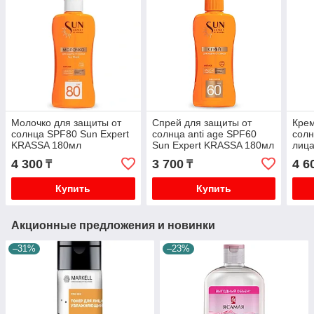
Молочко для защиты от
Спрей для защиты от
Кре
солнца SPF80 Sun Expert
солнца anti age SPF60
сол
KRASSA 180мл
Sun Expert KRASSA 180мл
лица
TOU
4 300
3 700
4 6
₸
₸
Купить
Купить
Акционные предложения и новинки
–31%
–23%