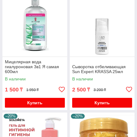
Мицелярная вода
гиалуроновая 3в1 Я самая
Сыворотка отбеливающая
600мл
Sun Expert KRASSA 25мл
В наличии
В наличии
1 500
2 500
₸
₸
1 950 ₸
3 200 ₸
Купить
Купить
–20%
–20%