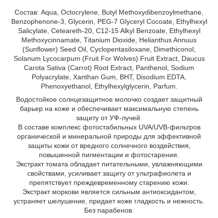
Состав: Aqua, Octocrylene, Butyl Methoxydibenzoylmethane,
Benzophenone-3, Glycerin, PEG-7 Glyceryl Cocoate, Ethylhexyl
Salicylate, Ceteareth-20, C12-15 Alkyl Benzoate, Ethylhexyl
Methoxycinnamate, Тitanium Dioxide, Helianthus Annuus
(Sunflower) Seed Oil, Cyclopentasiloxane, Dimethiconol,
Solanum Lycocarpum (Fruit For Wolves) Fruit Extract, Daucus
Carota Sativa (Carrot) Root Extract, Рanthenol, Sodium
Polyacrylate, Xanthan Gum, BHT, Disodium EDTA,
Phenoxyethanol, Ethylhexylglycerin, Parfum.
Водостойкоe солнцезащитное молочко создает защитный
барьер на коже и обеспечивает максимальную степень
защиту от УФ-лучей.
В составе комплекс фотостабильных UVA/UVB-фильтров
органической и минеральной природы для эффективной
защиты кожи от вредного солнечного воздействия,
повышенной пигментации и фотостарения.
Экстракт томата обладает питательными, увлажняющими
свойствами, усиливает защиту от ультрафиолета и
препятствует преждевременному старению кожи.
Экстракт моркови является сильным антиоксидантом,
устраняет шелушение, придает коже гладкость и нежность.
Без парабенов.