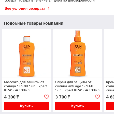
Возврат товара в течение 14 дней по договоренности
Все условия возврата
Подобные товары компании
Молочко для защиты от
Спрей для защиты от
Кре
солнца SPF80 Sun Expert
солнца anti age SPF60
сол
KRASSA 180мл
Sun Expert KRASSA 180мл
лица
TOU
4 300
3 700
4 6
₸
₸
Купить
Купить