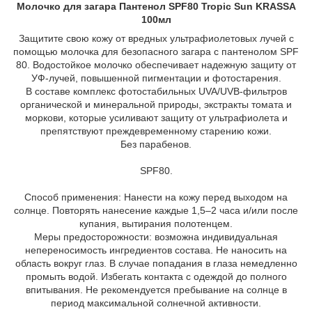
Молочко для загара Пантенол SPF80 Tropic Sun KRASSA
100мл
Защитите свою кожу от вредных ультрафиолетовых лучей с
помощью молочка для безопасного загара с пантенолом SPF
80. Водостойкое молочко обеспечивает надежную защиту от
УФ-лучей, повышенной пигментации и фотостарения.
В составе комплекс фотостабильных UVA/UVB-фильтров
органической и минеральной природы, экстракты томата и
моркови, которые усиливают защиту от ультрафиолета и
препятствуют преждевременному старению кожи.
Без парабенов.
SPF80.
Способ применения: Нанести на кожу перед выходом на
солнце. Повторять нанесение каждые 1,5–2 часа и/или после
купания, вытирания полотенцем.
Меры предосторожности: возможна индивидуальная
непереносимость ингредиентов состава. Не наносить на
область вокруг глаз. В случае попадания в глаза немедленно
промыть водой. Избегать контакта с одеждой до полного
впитывания. Не рекомендуется пребывание на солнце в
период максимальной солнечной активности.