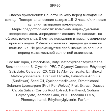
SPF60.
Способ применения: Нанести на кожу перед выходом на
солнце. Повторять нанесение каждые 1,5–2 часа и/или после
купания, вытирания полотенцем.
Меры предосторожности: возможна индивидуальная
непереносимость ингредиентов состава. Не наносить на
область вокруг глаз. В случае попадания в глаза немедленно
промыть водой. Избегать контакта с одеждой до полного
впитывания. Не рекомендуется пребывание на солнце в
период максимальной солнечной активности.
Состав: Aqua, Octocrylene, Butyl Methoxydibenzoylmethane,
Benzophenone-3, Glycerin, PEG-7 Glyceryl Cocoate, Ethylhexyl
Salicylate, Ceteareth-20, C12-15 Alkyl Benzoate, Ethylhexyl
Methoxycinnamate, Тitanium Dioxide, Helianthus Annuus
(Sunflower) Seed Oil, Cyclopentasiloxane, Dimethiconol,
Solanum Lycocarpum (Fruit For Wolves) Fruit Extract, Daucus
Carota Sativa (Carrot) Root Extract, Рanthenol, Sodium
Polyacrylate, Xanthan Gum, BHT, Disodium EDTA,
Phenoxyethanol, Ethylhexylglycerin, Parfum.
Расходные материалы
,
дезинфектанты, гели, воск и масла
а