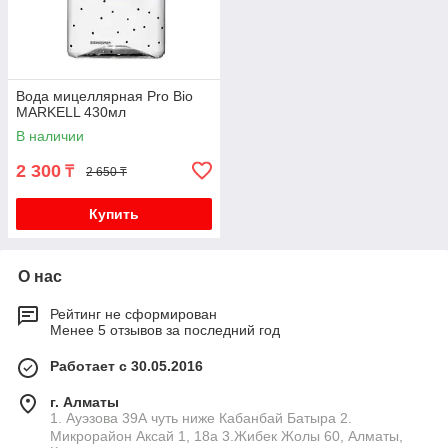
Вода мицеллярная Pro Bio
MARKELL 430мл
В наличии
2 300
₸
2 650 ₸
Купить
О нас
Рейтинг не сформирован
Менее 5 отзывов за последний год
Работает с 30.05.2016
г. Алматы
1. Ауэзова 39А чуть ниже Кабанбай Батыра ㅤㅤㅤㅤㅤㅤㅤㅤㅤㅤㅤㅤㅤㅤ2. ​
Микрорайон Аксай 1, 18а 3.Жибек Жолы 60, Алматы,