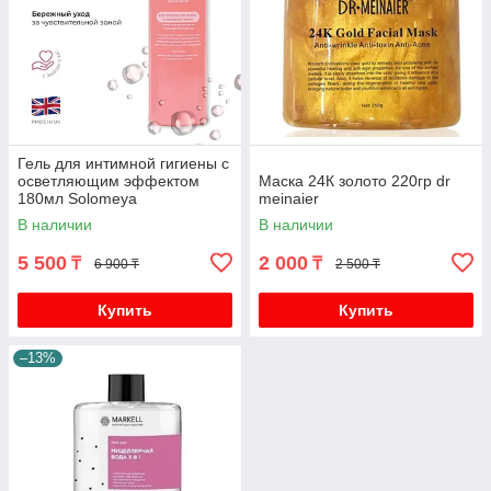
Гель для интимной гигиены с
осветляющим эффектом
Маска 24К золото 220гр dr
180мл Solomeya
meinaier
В наличии
В наличии
5 500
2 000
₸
₸
6 900 ₸
2 500 ₸
Купить
Купить
–13%