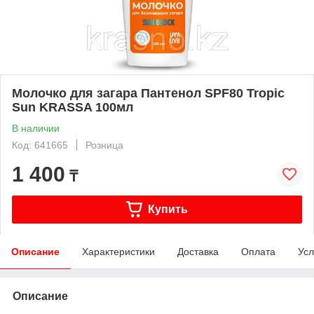
Молочко для загара Пантенол SPF80 Tropic
Sun KRASSA 100мл
В наличии
Код: 641665
Розница
1 400
₸
Купить
Описание
Характеристики
Доставка
Оплата
Усл
Описание