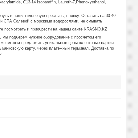
lyacrylamide, C13-14 Isoparaffin, Laureth-7,Phenoxyethanol,
уть в полиэтиленовую простынь, пленку. Оставить на 30-40
ый СПА Солевой с морскими водорослями, не смывать
те посмотреть и приобрести на нашем сайте KRASNO.KZ
ю, мы подберем нужное оборудование с просчетом его
у мы можем предложить уникальные цены на оптовые партии.
 банковскую карту, через платёжный терминал. Доставка по
z