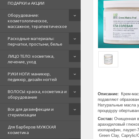
ПОДАРКИ и АКЦИИ
Оборудование:
косметологическое,
массажное, терапевтическое
Расходные материалы:
перчатки, простыни, белье
ЛИЦО ТЕЛО: косметика,
лечение, уход
РУКИ НОГИ: маникюр,
педикюр, дизайн ногтей
ВОЛОСЫ: краска, косметика и
Описание:
Крем-маск
оборудование
подавляют образован
Натуральные масла у
Все для дезинфекции и
процедуру обертыва
стерилизации
Состав:
Очищенная во
арахидиловый глюкоз
Для барберов МУЖСКАЯ
изопарафин, лаурет-7
косметика
Green Clay, Caprylic/C