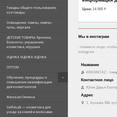
Товары общего пользования,
Цена:
14 000 ₸
хозтовары
Освещение: лампы, лампы-
лупы, зеркала
Мы в инстаграм
ДЕТСКИЕ ТОВАРЫ: брелоки,
блокноты, украшения,
Нажмите сюда, чтобы
косметика, игрушки
Instagram
УЦЕНКА УЦЕНКА УЦЕНКА
ОПТОМ
KRASNO.KZ - товар
Обучение, процедуры и
повышение квалификации
для косметологов
Юлия Дарья Екате
Женская Гигиена
1. Ауэзова 39А чуть 
SelfieLab — косметика для
ухода за кожей и волосами.