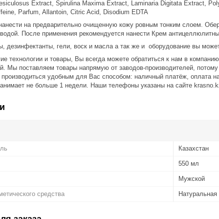
siculosus Extract, Spirulina Maxima Extract, Laminaria Digitata Extract, Po
ffeine, Parfum, Allantoin, Citric Acid, Disodium EDTA
нанести на предварительно очищенную кожу ровным тонким слоем. Оберн
 водой. После применения рекомендуется нанести Крем антицеллюлитн
 дезинфектанты, гели, воск и масла а так же и
оборудование вы може
ие технологии и товары, Вы всегда можете обратиться к нам в компани
ой. Мы поставляем товары напрямую от заводов-производителей, потом
 производиться удобным для Вас способом: наличный платёж, оплата на
занимает не больше 1 недели. Наши телефоны указаны на сайте krasno.k
и
ель
Казахстан
550 мл
Мужской
метического средства
Натуральная
ля заказа