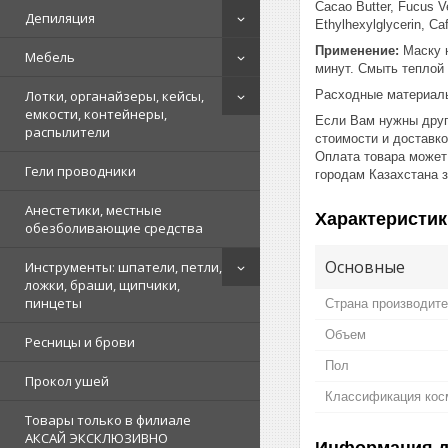
Cacao Butter, Fuсus Ve
Депиляция
Ethylhexylglycerin, Ca
Применение:
Маску 
Мебель
минут. Смыть теплой
Расходные материалы,
Лотки, органайзеры, кейсы,
емкости, контейнеры,
Если Вам нужны друг
распылители
стоимости и доставк
Оплата товара может
Гели проводники
городам Казахстана 
Анестетики, местные
Характеристик
обезболивающие средства
Основные
Инструменты: шпатели, петли,
ложки, браши, щипчики,
пинцеты
Страна производит
Объем
Ресницы и брови
Пол
Прокол ушей
Классификация кос
Товары только в филиале
АКСАЙ ЭКСКЛЮЗИВНО
Информация д