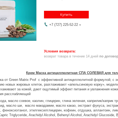
Купить
+7 (727) 225-52-22
возврат товара в течение 14 дней
по догово
Крем Маска антицеллюлитная СПА СОЛЕВАЯ для тела 
а от Green Matrix Prof с эффективной антицеллюлитной формулой, с э
ию новых жировых клеток, разглаживают «апельсиновую корку», модели
хаживают за кожей, дают ощутимый эффект питания и увлажнения кожи.
ния расслабляющей
да, масло соевое, каолин, глицерин, глина зеленая, каприлик/каприк т
ид, масло ши, масло макадамии, масло какао, экстракт фукуса, экстрак
, феноксиэтанол, этилгексилглицерин, кофеин, отдушка, аллантоин, лимо
apric Triglyceride, Arachidyl Alcohol, Behenyl Alcohol, Arachidyl Glucoside,