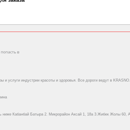
 попасть в
ы и услуги индустрии красоты и здоровья. Все дороги ведут в KRASNO
рина
ниже Кабанбай Батыра ㅤㅤㅤㅤㅤㅤㅤㅤㅤㅤㅤㅤㅤㅤ2. ​Микрорайон Аксай 1, 18а 3.Жибек Жолы 6