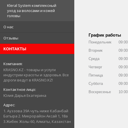
Kleral System комплексный
уход за волосами и кожей
головы
О нас
График работы
Отзывы
Понедельник
09:00
КОНТАКТЫ
Вторник
09:00
Среда
09:00
Четверг
09:00
KRASNO.KZ - товары и услуги
индустрии красоты и здоровья. Все
Пятница
09:00
дороги ведут в KRASNO.KZ!
Суббота
09:00
Воскресенье
10:00
Юлия Дарья Екатерина
1. Ауэзова 39А чуть ниже Кабанбай
Батыра ㅤㅤㅤㅤㅤㅤㅤㅤㅤㅤㅤㅤㅤㅤ2. ​Микрорайон Аксай 1, 18а
3.Жибек Жолы 60, Алматы, Казахстан