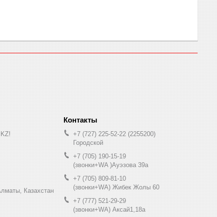
.KZ!
+7 (727) 225-52-22
2255200
Городской
+7 (705) 190-15-19
(звонки+WA )Ауэзова 39а
+7 (705) 809-81-10
(звонки+WA) Жибек Жолы 60
0, Алматы, Казахстан
+7 (777) 521-29-29
(звонки+WA) Аксай1,18а