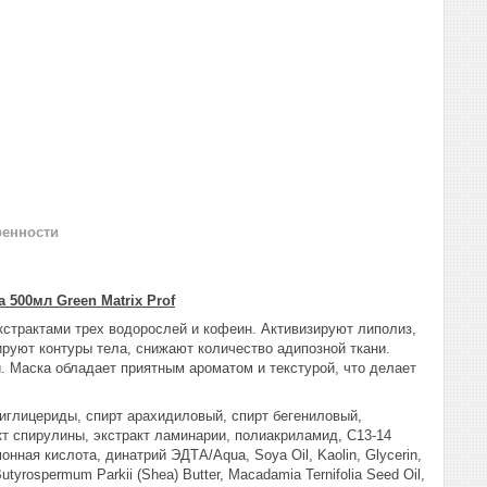
ренности
500мл Green Matrix Prof
кстрактами трех водорослей и кофеин. Активизируют липолиз,
руют контуры тела, снижают количество адипозной ткани.
 Маска обладает приятным ароматом и текстурой, что делает
риглицериды, спирт арахидиловый, спирт бегениловый,
т спирулины, экстракт ламинарии, полиакриламид, C13-14
нная кислота, динатрий ЭДТА/Aqua, Soya Oil, Kaolin, Glycerin,
 Butyrospermum Parkii (Shea) Butter, Macadamia Ternifolia Seed Oil,