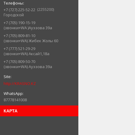
2255200
+7 (727) 225-52-22
Городской
+7 (705) 190-15-19
(звонки+WA )Ауэзова 39а
+7 (705) 809-81-10
(звонки+WA) Жибек Жолы 60
+7 (777) 521-29-29
(звонки+WA) Аксай1,18а
+7 (705) 809-50-70
(звонки+WA) Ауэзова 39а
http://KRASNO.KZ
87778141008
КАРТА