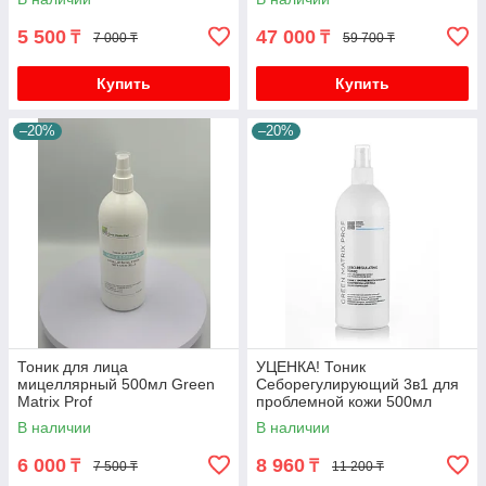
5 500
47 000
₸
₸
7 000 ₸
59 700 ₸
Купить
Купить
–20%
–20%
Тоник для лица
УЦЕНКА! Тоник
мицеллярный 500мл Green
Себорегулирующий 3в1 для
Matrix Prof
проблемной кожи 500мл
Green Matrix Prof
В наличии
В наличии
(повреждена упаковка)
6 000
8 960
₸
₸
7 500 ₸
11 200 ₸