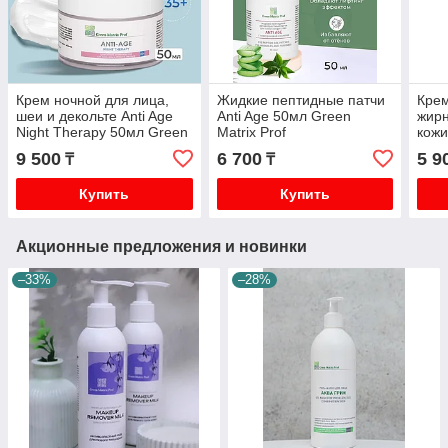
Крем ночной для лица,
Жидкие пептидные патчи
Крем
шеи и декольте Anti Age
Anti Age 50мл Green
жирн
Night Therapy 50мл Green
Matrix Prof
кожи
Matrix Prof
Prof
9 500
6 700
5 9
₸
₸
Купить
Купить
Акционные предложения и новинки
–33%
–28%