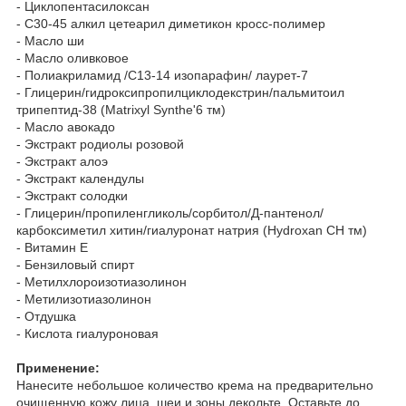
- Циклопентасилоксан
- С30-45 алкил цетеарил диметикон кросс-полимер
- Масло ши
- Масло оливковое
- Полиакриламид /С13-14 изопарафин/ лаурет-7
- Глицерин/гидроксипропилциклодекстрин/пальмитоил
трипептид-38 (Matrixyl Synthe'6 тм)
- Масло авокадо
- Экстракт родиолы розовой
- Экстракт алоэ
- Экстракт календулы
- Экстракт солодки
- Глицерин/пропиленгликоль/сорбитол/Д-пантенол/
карбоксиметил хитин/гиалуронат натрия (Hydroxan CH тм)
- Витамин Е
- Бензиловый спирт
- Метилхлороизотиазолинон
- Метилизотиазолинон
- Отдушка
- Кислота гиалуроновая
Применение:
Нанесите небольшое количество крема на предварительно
очищенную кожу лица, шеи и зоны декольте. Оставьте до