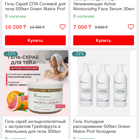
Гель Скраб СПА Солевой для
Увлажняющая Active
тела 500мл Green Matrix Prof
Moisturizihg Face Serum 30мл
Green Matrix Prof
В наличии
В наличии
10 200
7 000
₸
₸
13 300 ₸
9 000 ₸
Купить
Купить
–21%
–21%
Гель скраб антицеллюлитный
Гель Холодное
с экстрактом Грейпфрута и
распаривание 500мл Green
Апельсина для тела 300мл
Matrix Prof Холодное
Green Matrix Prof
гидрирование 3 штуки
В наличии
В наличии