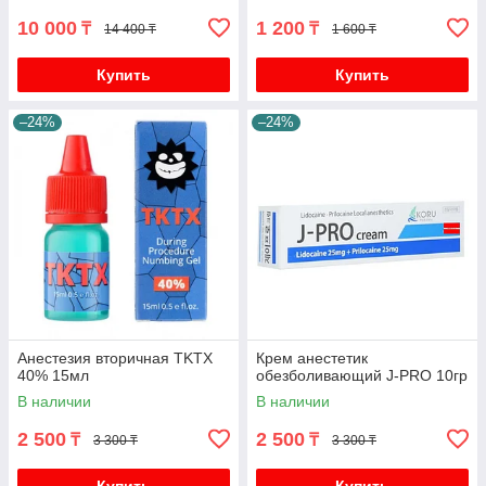
10 000
1 200
₸
₸
14 400 ₸
1 600 ₸
Купить
Купить
–24%
–24%
Анестезия вторичная TKTX
Крем анестетик
40% 15мл
обезболивающий J-PRO 10гр
В наличии
В наличии
2 500
2 500
₸
₸
3 300 ₸
3 300 ₸