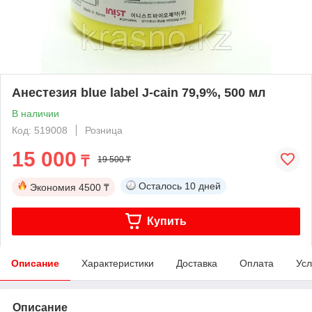
Анестезия blue label J-cain 79,9%, 500 мл
В наличии
Код: 519008
Розница
15 000
₸
19 500 ₸
Осталось
10 дней
Экономия
4500 ₸
Купить
Описание
Характеристики
Доставка
Оплата
Усл
Описание