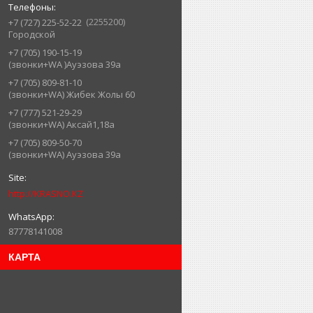
2255200
+7 (727) 225-52-22
Городской
+7 (705) 190-15-19
(звонки+WA )Ауэзова 39а
+7 (705) 809-81-10
(звонки+WA) Жибек Жолы 60
+7 (777) 521-29-29
(звонки+WA) Аксай1,18а
+7 (705) 809-50-70
(звонки+WA) Ауэзова 39а
http://KRASNO.KZ
87778141008
КАРТА