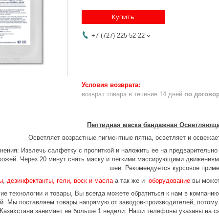
Купить
+7 (727) 225-52-22
возврат товара в течение 14 дней
по догово
Пептидная маска бандажная Осветляюща
Осветляет возрастные пигментные пятна, осветляет и освежает
нения: Извлечь салфетку с пропиткой и наложить ее на предварительн
кожей. Через 20 минут снять маску и легкими массирующими движениями
шеи. Рекомендуется курсовое прим
ы
,
дезинфектанты, гели, воск и масла
а так же и
оборудование
вы может
ие технологии и товары, Вы всегда можете обратиться к нам в компани
ой. Мы поставляем товары напрямую от заводов-производителей, потом
 Казахстана занимает не больше 1 недели. Наши телефоны указаны на с