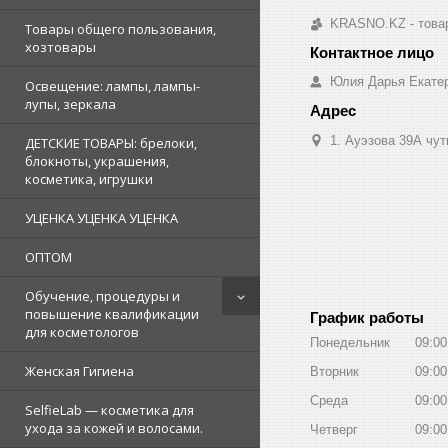
KRASNO.KZ - товар
Товары общего пользования,
хозтовары
Юлия Дарья Екате
Освещение: лампы, лампы-
лупы, зеркала
1. Ауэзова 39А чуть 
ДЕТСКИЕ ТОВАРЫ: брелоки,
блокноты, украшения,
косметика, игрушки
УЦЕНКА УЦЕНКА УЦЕНКА
ОПТОМ
Обучение, процедуры и
повышение квалификации
График работы
для косметологов
Понедельник
09:00
Женская Гигиена
Вторник
09:00
Среда
09:00
SelfieLab — косметика для
ухода за кожей и волосами.
Четверг
09:00