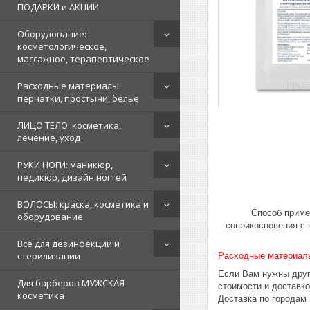
ПОДАРКИ и АКЦИИ
Оборудование:
косметологическое,
массажное, терапевтическое
Расходные материалы:
перчатки, простыни, белье
ЛИЦО ТЕЛО: косметика,
лечение, уход
РУКИ НОГИ: маникюр,
педикюр, дизайн ногтей
ВОЛОСЫ: краска, косметика и
Способ приме
оборудование
соприкосновения с 
Все для дезинфекции и
стерилизации
Расходные материал
Если Вам нужны друг
Для барберов МУЖСКАЯ
стоимости и доставк
косметика
Доставка по городам