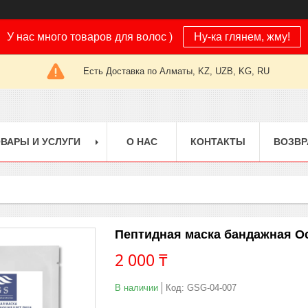
У нас много товаров для волос )
Ну-ка глянем, жму!
Есть Доставка по Алматы, KZ, UZB, KG, RU
ВАРЫ И УСЛУГИ
О НАС
КОНТАКТЫ
ВОЗВР
Пептидная маска бандажная О
2 000 ₸
В наличии
Код:
GSG-04-007