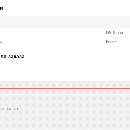
и
GS Group
ель
Россия
ля заказа
 попасть в