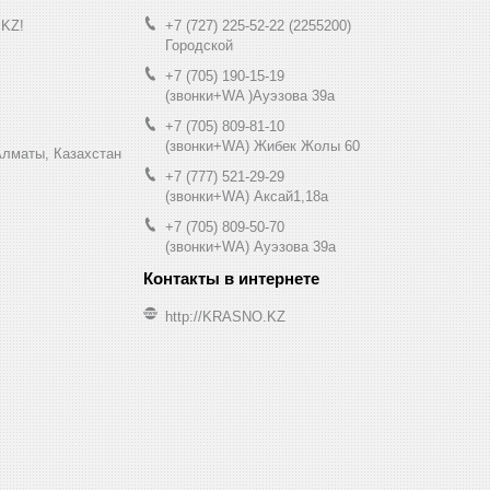
.KZ!
+7 (727) 225-52-22
2255200
Городской
+7 (705) 190-15-19
(звонки+WA )Ауэзова 39а
+7 (705) 809-81-10
(звонки+WA) Жибек Жолы 60
0, Алматы, Казахстан
+7 (777) 521-29-29
(звонки+WA) Аксай1,18а
+7 (705) 809-50-70
(звонки+WA) Ауэзова 39а
http://KRASNO.KZ