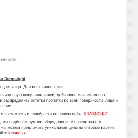
ренности
я Dermalight
 цвет лица. Для всех типов кожи
о очищенную кожу лица и шеи, добиваясь максимального
 распределить остатки пропитки по всей поверхности лица и
енение
е посмотреть и приобрести на нашем сайте
KRASNO.KZ
ю, мы подберем нужное оборудование с просчетом его
у мы можем предложить уникальные цены на оптовые партии.
айте
krasno.kz