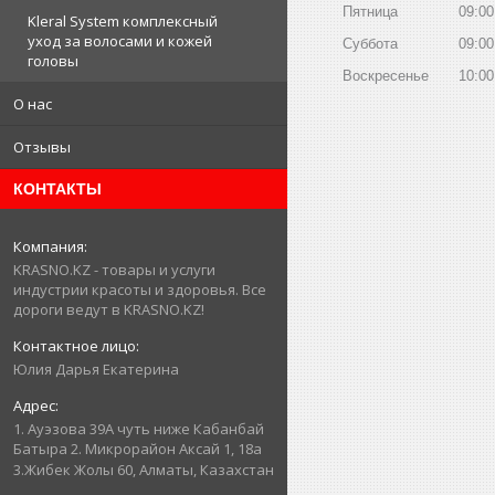
Пятница
09:00
Kleral System комплексный
уход за волосами и кожей
Суббота
09:00
головы
Воскресенье
10:00
О нас
Отзывы
КОНТАКТЫ
KRASNO.KZ - товары и услуги
индустрии красоты и здоровья. Все
дороги ведут в KRASNO.KZ!
Юлия Дарья Екатерина
1. Ауэзова 39А чуть ниже Кабанбай
Батыра ㅤㅤㅤㅤㅤㅤㅤㅤㅤㅤㅤㅤㅤㅤ2. ​Микрорайон Аксай 1, 18а
3.Жибек Жолы 60, Алматы, Казахстан