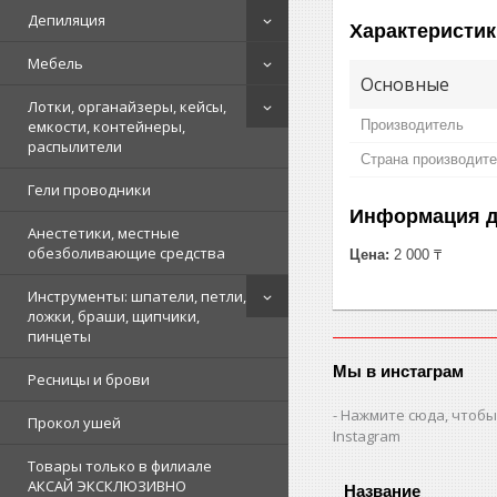
Депиляция
Характеристик
Мебель
Основные
Лотки, органайзеры, кейсы,
Производитель
емкости, контейнеры,
распылители
Страна производит
Гели проводники
Информация д
Анестетики, местные
обезболивающие средства
Цена:
2 000 ₸
Инструменты: шпатели, петли,
ложки, браши, щипчики,
пинцеты
Мы в инстаграм
Ресницы и брови
Нажмите сюда, чтобы
Прокол ушей
Instagram
Товары только в филиале
АКСАЙ ЭКСКЛЮЗИВНО