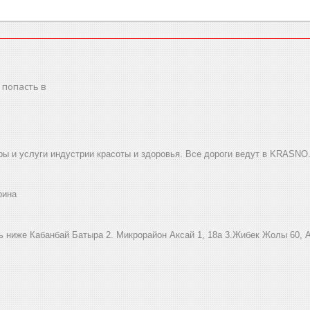
 попасть в
ы и услуги индустрии красоты и здоровья. Все дороги ведут в KRASNO
рина
ниже Кабанбай Батыра ㅤㅤㅤㅤㅤㅤㅤㅤㅤㅤㅤㅤㅤㅤ2. ​Микрорайон Аксай 1, 18а 3.Жибек Жолы 6