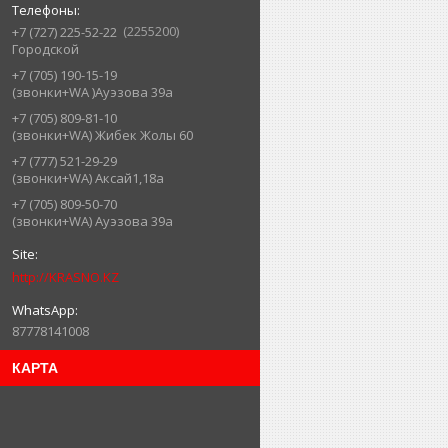
2255200
+7 (727) 225-52-22
Городской
+7 (705) 190-15-19
(звонки+WA )Ауэзова 39а
+7 (705) 809-81-10
(звонки+WA) Жибек Жолы 60
+7 (777) 521-29-29
(звонки+WA) Аксай1,18а
+7 (705) 809-50-70
(звонки+WA) Ауэзова 39а
http://KRASNO.KZ
87778141008
КАРТА