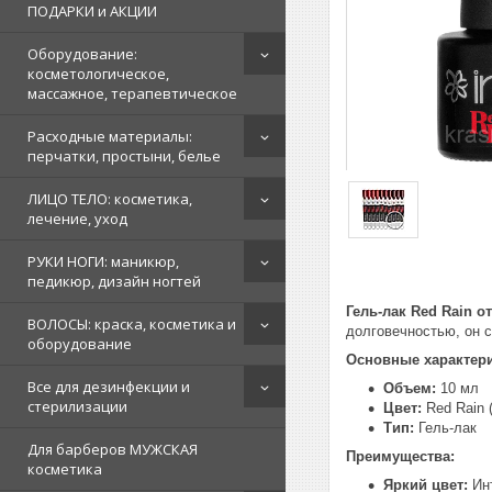
ПОДАРКИ и АКЦИИ
Оборудование:
косметологическое,
массажное, терапевтическое
Расходные материалы:
перчатки, простыни, белье
ЛИЦО ТЕЛО: косметика,
лечение, уход
РУКИ НОГИ: маникюр,
педикюр, дизайн ногтей
Гель-лак Red Rain от
ВОЛОСЫ: краска, косметика и
долговечностью, он 
оборудование
Основные характери
Все для дезинфекции и
Объем:
10 мл
стерилизации
Цвет:
Red Rain 
Тип:
Гель-лак
Для барберов МУЖСКАЯ
Преимущества:
косметика
Яркий цвет:
Инт