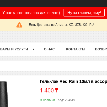
У нас много товаров для волос )
Ну-ка глянем, жму!
Есть Доставка по Алматы, KZ, UZB, KG, RU
ВАРЫ И УСЛУГИ
О НАС
КОНТАКТЫ
ВОЗВР
Гель-лак Red Rain 10мл в ассо
1 400 ₸
В наличии
Код:
224519