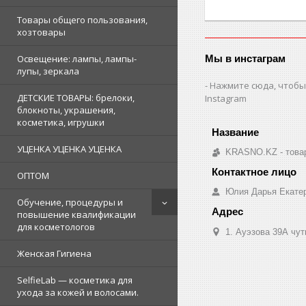
Товары общего пользования,
хозтовары
Мы в инстаграм
Освещение: лампы, лампы-
лупы, зеркала
Нажмите сюда, чтобы
ДЕТСКИЕ ТОВАРЫ: брелоки,
Instagram
блокноты, украшения,
косметика, игрушки
УЦЕНКА УЦЕНКА УЦЕНКА
KRASNO.KZ - товар
ОПТОМ
Юлия Дарья Екате
Обучение, процедуры и
повышение квалификации
для косметологов
1. Ауэзова 39А чуть 
Женская Гигиена
SelfieLab — косметика для
ухода за кожей и волосами.