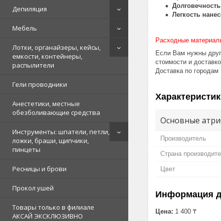
Долговечность
Депиляция
Легкость нанес
Мебель
Расходные материал
Лотки, органайзеры, кейсы,
Если Вам нужны друг
емкости, контейнеры,
стоимости и доставк
распылители
Доставка по городам
Гели проводники
Характеристик
Анестетики, местные
обезболивающие средства
Основные атри
Инструменты: шпатели, петли,
Производитель
ложки, браши, щипчики,
пинцеты
Страна производит
Ресницы и брови
Цвет
Прокол ушей
Информация д
Товары только в филиале
Цена:
1 400 ₸
АКСАЙ ЭКСКЛЮЗИВНО