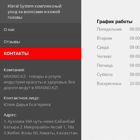
Kleral System комплексный
уход за волосами и кожей
головы
График работы
О нас
Понедельник
09:00
Вторник
09:00
Отзывы
Среда
09:00
КОНТАКТЫ
Четверг
09:00
Пятница
09:00
Суббота
09:00
KRASNO.KZ - товары и услуги
индустрии красоты и здоровья. Все
Воскресенье
10:00
дороги ведут в KRASNO.KZ!
Юлия Дарья Екатерина
1. Ауэзова 39А чуть ниже Кабанбай
Батыра ㅤㅤㅤㅤㅤㅤㅤㅤㅤㅤㅤㅤㅤㅤ2. ​Микрорайон Аксай 1, 18а
3.Жибек Жолы 60, Алматы, Казахстан