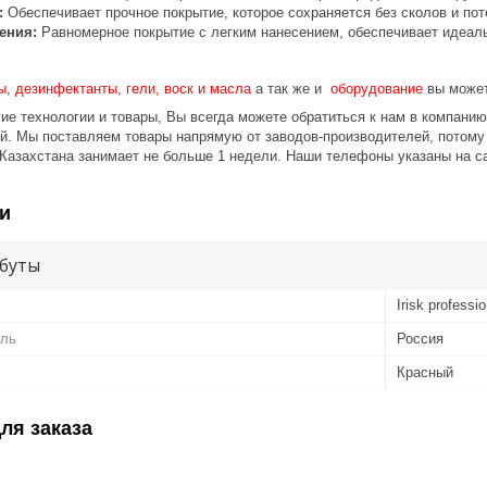
:
Обеспечивает прочное покрытие, которое сохраняется без сколов и пот
ения:
Равномерное покрытие с легким нанесением, обеспечивает идеаль
ы
,
дезинфектанты, гели, воск и масла
а так же и
оборудование
вы может
ие технологии и товары, Вы всегда можете обратиться к нам в компани
ой.
Мы поставляем товары напрямую от заводов-производителей, потому
 Казахстана занимает не больше 1 недели.
Наши телефоны указаны на с
и
буты
Irisk professio
ель
Россия
Красный
ля заказа