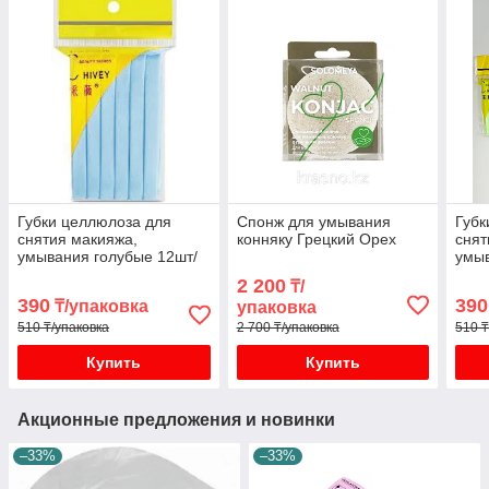
Губки целлюлоза для
Спонж для умывания
Губк
снятия макияжа,
конняку Грецкий Орех
снят
умывания голубые 12шт/
умы
уп
12шт
2 200
₸/
390
390
₸/упаковка
упаковка
510 ₸/упаковка
2 700 ₸/упаковка
510 ₸
Купить
Купить
Акционные предложения и новинки
–33%
–33%