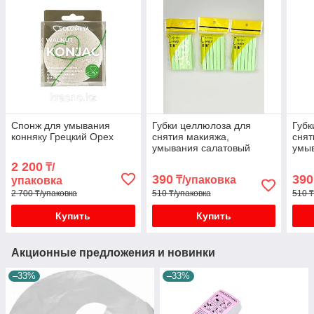
Спонж для умывания
Губки целлюлоза для
Губк
конняку Грецкий Орех
снятия макияжа,
снят
умывания салатовый
умыв
12шт/уп
2 200
₸/
390
390
₸/упаковка
упаковка
2 700 ₸/упаковка
510 ₸/упаковка
510 ₸
Купить
Купить
Акционные предложения и новинки
–33%
–33%