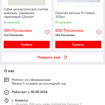
Губки целлюлоза для снятия
макияжа, умывания
Палочки ватные Я Самая
сиреневый 12шт/уп
320шт
В наличии
В наличии
390
650
₸/упаковка
₸/упаковка
510 ₸/упаковка
850 ₸/упаковка
Купить
Купить
Показать ещё
О нас
Рейтинг не сформирован
Менее 5 отзывов за последний год
Работает с 30.05.2016
г. Алматы
1. Ауэзова 39А чуть ниже Кабанбай Батыра ㅤㅤㅤㅤㅤㅤㅤㅤㅤㅤㅤㅤㅤㅤ2. ​