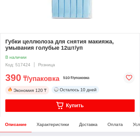
Губки целлюлоза для снятия макияжа,
умывания голубые 12шт/уп
В наличии
Код: 517424
Розница
390
₸/упаковка
510 ₸/упаковка
Осталось
10 дней
Экономия
120 ₸
Купить
Описание
Характеристики
Доставка
Оплата
Усл