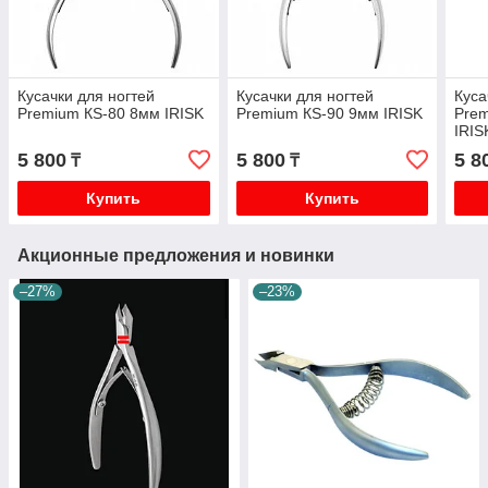
Кусачки для ногтей
Кусачки для ногтей
Куса
Premium КS-80 8мм IRISK
Premium КS-90 9мм IRISK
Pre
IRIS
5 800
5 800
5 8
₸
₸
Купить
Купить
Акционные предложения и новинки
–27%
–23%