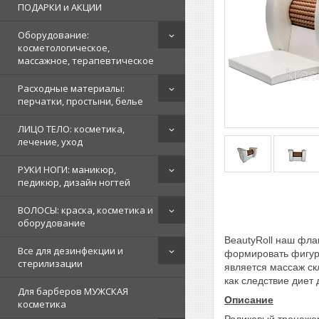
ПОДАРКИ и АКЦИИ
Оборудование:
косметологическое,
массажное, терапевтическое
Расходные материалы:
перчатки, простыни, белье
ЛИЦО ТЕЛО: косметика,
лечение, уход
РУКИ НОГИ: маникюр,
педикюр, дизайн ногтей
ВОЛОСЫ: краска, косметика и
оборудование
BeautyRoll наш фла
Все для дезинфекции и
формировать фигур
стерилизации
является массаж ск
как следствие диет
Для барберов МУЖСКАЯ
Описание
косметика
Роликовый тренажер