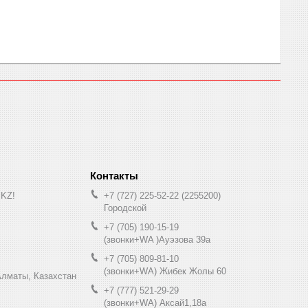
.KZ!
+7 (727) 225-52-22
2255200
Городской
+7 (705) 190-15-19
(звонки+WA )Ауэзова 39а
+7 (705) 809-81-10
(звонки+WA) Жибек Жолы 60
0, Алматы, Казахстан
+7 (777) 521-29-29
(звонки+WA) Аксай1,18а