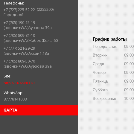
2255200
+7 (727) 225-52-22
Городской
+7 (705) 190-15-19
(звонки+WA )Ауэзова 39а
+7 (705) 809-81-10
График работы
(звонки+WA) Жибек Жолы 60
Понедельник
09:00
+7 (777) 521-29-29
(звонки+WA) Аксай1,18а
Вторник
09:00
+7 (705) 809-50-70
Среда
09:00
(звонки+WA) Ауэзова 39а
Четверг
09:00
Пятница
09:00
http://KRASNO.KZ
Суббота
09:00
Воскресенье
10:00
87778141008
КАРТА