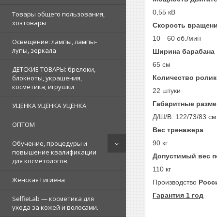
0,55 кВ
Товары общего пользования,
хозтовары
Скорость вращени
10—60 об./мин
Освещение: лампы, лампы-
лупы, зеркала
Ширина барабана
65 см
ДЕТСКИЕ ТОВАРЫ: брелоки,
Количество роли
блокноты, украшения,
косметика, игрушки
22 штуки
Габаритные разм
УЦЕНКА УЦЕНКА УЦЕНКА
Д/Ш/В: 122/73/83 см
ОПТОМ
Вес тренажера
90 кг
Обучение, процедуры и
повышение квалификации
Допустимый вес п
для косметологов
110 кг
Женская Гигиена
Производство
Росс
Гарантия 1 год
SelfieLab — косметика для
ухода за кожей и волосами.