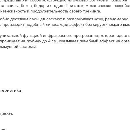
вота, спины, боков, бедер и ягодиц. При этом, механическое возде
интенсивность и продолжительность своего тренинга.
обно десяткам пальцев ласкают и разглаживают кожу, равномерно 
 производит подобный липосакции эффект без хирургического вм
уникальной функцией инфракрасного прогревания, которая идеаль
 проникает на глубину до 4 см, оказывает лечебный эффект на орг
 иммунной системы.
ктеристики
щность
еля