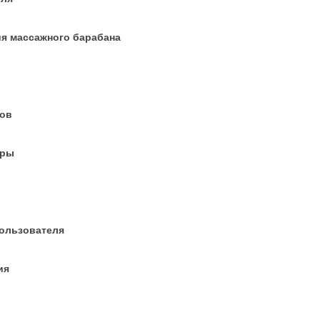
я массажного барабана
ков
еры
ользователя
ия