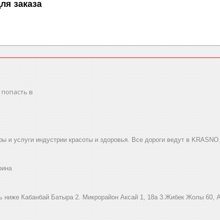
ля заказа
 попасть в
ы и услуги индустрии красоты и здоровья. Все дороги ведут в KRASNO
рина
ниже Кабанбай Батыра ㅤㅤㅤㅤㅤㅤㅤㅤㅤㅤㅤㅤㅤㅤ2. ​Микрорайон Аксай 1, 18а 3.Жибек Жолы 6