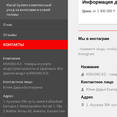
Информация д
Kleral System комплексный
уход за волосами и кожей
Цена:
от 1 400 000 ₸
головы
О нас
Отзывы
Мы в инстаграм
КОНТАКТЫ
Нажмите сюда, чтобы
Instagram
KRASNO.KZ - товары и услуги
индустрии красоты и здоровья. Все
дороги ведут в KRASNO.KZ!
KRASNO.KZ - товар
Юлия Дарья Екатерина
Юлия Дарья Екате
1. Ауэзова 39А чуть ниже Кабанбай
1. Ауэзова 39А чуть 
Батыра ㅤㅤㅤㅤㅤㅤㅤㅤㅤㅤㅤㅤㅤㅤ2. ​Микрорайон Аксай 1, 18а
3.Жибек Жолы 60, Алматы, Казахстан