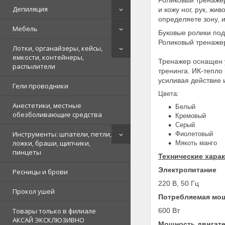
Депиляция
и кожу ног, рук, жи
определяете зону, 
Мебель
Буковые ролики под
Роликовый тренажер
Лотки, органайзеры, кейсы,
емкости, контейнеры,
Тренажер оснащен 
распылители
тренинга. ИК-тепло
усиливая действие
Гели проводники
Цвета:
Анестетики, местные
Белый
обезболивающие средства
Кремовый
Серый
Инструменты: шпатели, петли,
Фиолетовый
ложки, браши, щипчики,
Мякоть манго
пинцеты
Технические хара
Электропитание
Ресницы и брови
220 В, 50 Гц
Прокол ушей
Потребляемая мо
600 Вт
Товары только в филиале
АКСАЙ ЭКСКЛЮЗИВНО
Мощность двигат