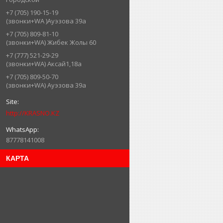
+7 (705) 190-15-19
(звонки+WA )Ауэзова 39а
+7 (705) 809-81-10
(звонки+WA) Жибек Жолы 60
+7 (777) 521-29-29
(звонки+WA) Аксай1,18а
+7 (705) 809-50-70
(звонки+WA) Ауэзова 39а
http://KRASNO.KZ
87778141008
КАРТА