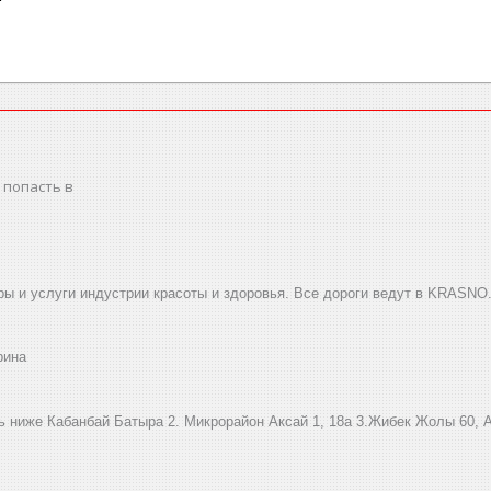
 попасть в
ы и услуги индустрии красоты и здоровья. Все дороги ведут в KRASNO
рина
ниже Кабанбай Батыра ㅤㅤㅤㅤㅤㅤㅤㅤㅤㅤㅤㅤㅤㅤ2. ​Микрорайон Аксай 1, 18а 3.Жибек Жолы 6