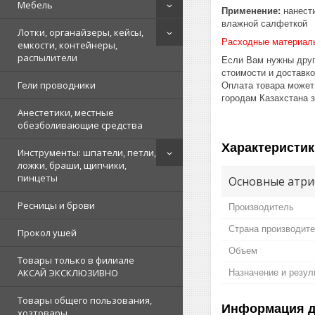
Мебель
Применение:
нанести
влажной салфеткой
Лотки, органайзеры, кейсы,
Расходные материал
емкости, контейнеры,
распылители
Если Вам нужны друг
стоимости и доставк
Гели проводники
Оплата товара может
городам Казахстана 
Анестетики, местные
обезболивающие средства
Характеристик
Инструменты: шпатели, петли,
ложки, браши, щипчики,
пинцеты
Основные атри
Ресницы и брови
Производитель
Страна производит
Прокол ушей
Объем
Товары только в филиале
АКСАЙ ЭКСКЛЮЗИВНО
Назначение и резул
Товары общего пользования,
Информация д
хозтовары