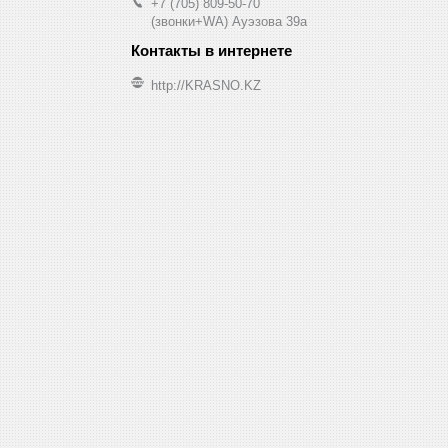
+7 (705) 809-50-70
(звонки+WA) Ауэзова 39а
http://KRASNO.KZ