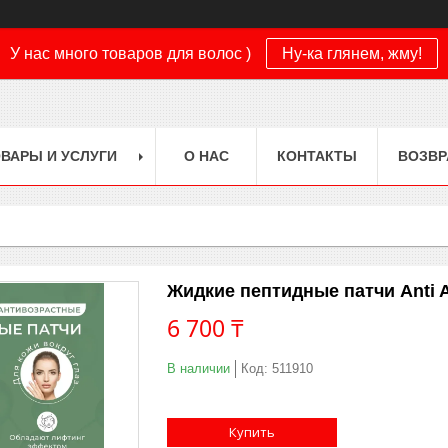
У нас много товаров для волос )
Ну-ка глянем, жму!
ВАРЫ И УСЛУГИ
О НАС
КОНТАКТЫ
ВОЗВР
Жидкие пептидные патчи Anti A
6 700 ₸
В наличии
Код:
511910
Купить