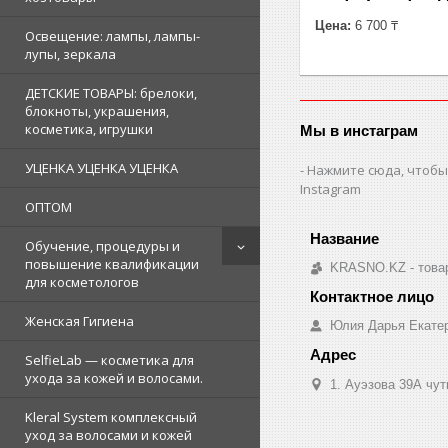
Цена:
6 700 ₸
Освещение: лампы, лампы-
лупы, зеркала
ДЕТСКИЕ ТОВАРЫ: брелоки,
блокноты, украшения,
косметика, игрушки
Мы в инстаграм
УЦЕНКА УЦЕНКА УЦЕНКА
Нажмите сюда, чтобы
Instagram
ОПТОМ
Обучение, процедуры и
повышение квалификации
KRASNO.KZ - товар
для косметологов
Женская Гигиена
Юлия Дарья Екате
SelfieLab — косметика для
ухода за кожей и волосами.
1. Ауэзова 39А чуть 
Kleral System комплексный
уход за волосами и кожей