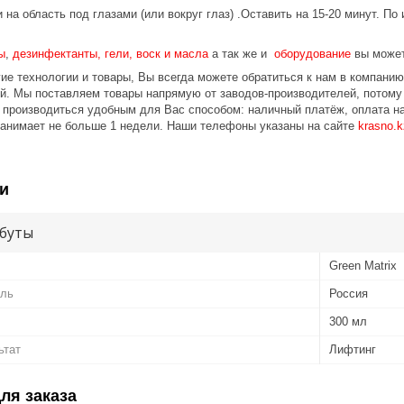
 на область под глазами (или вокруг глаз) .Оставить на 15-20 минут. По
ы
,
дезинфектанты, гели, воск и масла
а так же и
оборудование
вы может
ие технологии и товары, Вы всегда можете обратиться к нам в компани
ой. Мы поставляем товары напрямую от заводов-производителей, потом
 производиться удобным для Вас способом: наличный платёж, оплата на
занимает не больше 1 недели. Наши телефоны указаны на сайте
krasno.k
и
буты
Green Matrix
ель
Россия
300 мл
ьтат
Лифтинг
ля заказа