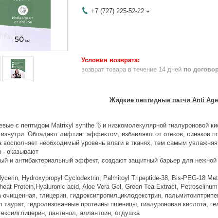
+7 (727) 225-52-22
возврат товара в течение 14 дней
по догово
Жидкие пептидные патчи Anti Age
евые с пептидом Matrixyl synthe '6 и низкомолекулярной гиалуроново
изнутри. Обладают лифтинг эффектом, избавляют от отеков, синяков по
а восполняет необходимый уровень влаги в тканях, тем самым увлажняя
я - оказывают
ый и антибактериальный эффект, создают защитный барьер для нежной 
ycerin, Hydroxypropyl Cyclodextrin, Palmitoyl Tripeptide-38, Bis-PEG-18 Me
eat Protein,Hyaluronic acid, Aloe Vera Gel, Green Tea Extract, Petroselinum
ода очищенная, глицерин, гидроксипропилциклодекстрин, пальмитоилтрип
таурат, гидролизованные протеины пшеницы, гиалуроновая кислота, гель
гексилглицерин, пантенол, аллантоин, отдушка