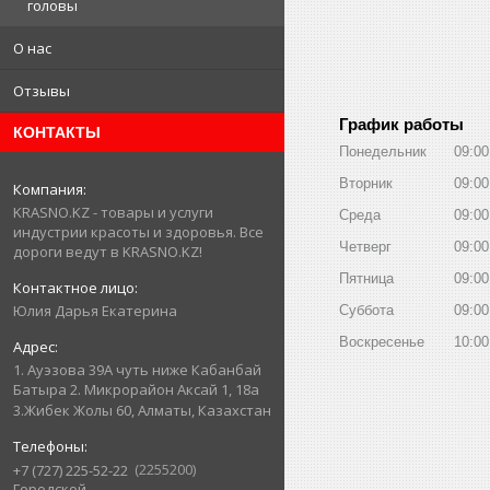
головы
О нас
Отзывы
График работы
КОНТАКТЫ
Понедельник
09:00
Вторник
09:00
KRASNO.KZ - товары и услуги
Среда
09:00
индустрии красоты и здоровья. Все
Четверг
09:00
дороги ведут в KRASNO.KZ!
Пятница
09:00
Юлия Дарья Екатерина
Суббота
09:00
Воскресенье
10:00
1. Ауэзова 39А чуть ниже Кабанбай
Батыра ㅤㅤㅤㅤㅤㅤㅤㅤㅤㅤㅤㅤㅤㅤ2. ​Микрорайон Аксай 1, 18а
3.Жибек Жолы 60, Алматы, Казахстан
2255200
+7 (727) 225-52-22
Городской