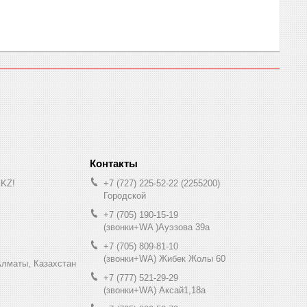
.KZ!
+7 (727) 225-52-22
2255200
Городской
+7 (705) 190-15-19
(звонки+WA )Ауэзова 39а
+7 (705) 809-81-10
(звонки+WA) Жибек Жолы 60
0, Алматы, Казахстан
+7 (777) 521-29-29
(звонки+WA) Аксай1,18а