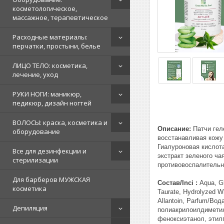
косметологическое,
массажное, терапевтическое
Расходные материалы:
перчатки, простыни, белье
ЛИЦО ТЕЛО: косметика,
лечение, уход
РУКИ НОГИ: маникюр,
педикюр, дизайн ногтей
ВОЛОСЫ: краска, косметика и
Описание:
Патчи гел
оборудование
восстанавливая кожу 
Гиалуроновая кислот
Все для дезинфекции и
экстракт зеленого ча
стерилизации
противовоспалительн
Для барберов МУЖСКАЯ
Состав/Inci :
Aqua, Gl
косметика
Taurate, Hydrolyzed Wh
Allantoin, Parfum/В
Депиляция
полиакрилоилдиметил 
феноксиэтанол, этил