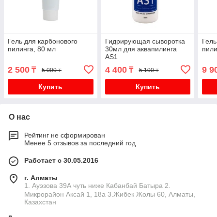
Гель для карбонового
Гидрирующая сыворотка
Гель
пилинга, 80 мл
30мл для аквапилинга
пили
AS1
2 500
4 400
9 9
₸
₸
5 000 ₸
5 100 ₸
Купить
Купить
О нас
Рейтинг не сформирован
Менее 5 отзывов за последний год
Работает с 30.05.2016
г. Алматы
1. Ауэзова 39А чуть ниже Кабанбай Батыра ㅤㅤㅤㅤㅤㅤㅤㅤㅤㅤㅤㅤㅤㅤ2. ​
Микрорайон Аксай 1, 18а 3.Жибек Жолы 60, Алматы,
Казахстан