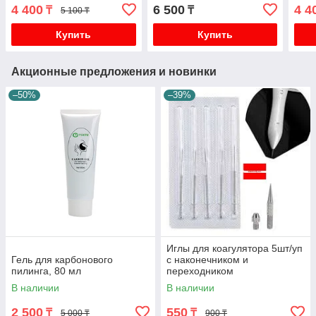
Kosmoteros
4 400
6 500
4 4
₸
₸
5 100 ₸
Купить
Купить
Акционные предложения и новинки
–50%
–39%
Иглы для коагулятора 5шт/уп
Гель для карбонового
с наконечником и
пилинга, 80 мл
переходником
В наличии
В наличии
2 500
550
₸
₸
5 000 ₸
900 ₸