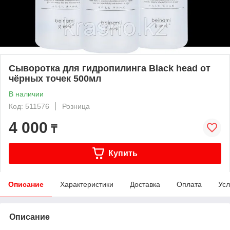
Сыворотка для гидропилинга Black head от
чёрных точек 500мл
В наличии
Код: 511576
Розница
4 000
₸
Купить
Описание
Характеристики
Доставка
Оплата
Усл
Описание