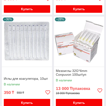
Купить
Купить
–36%
–28%
Мезоиглы 32G*4mm
Conpuvon 100шт\уп
Иглы для коагулятора, 10шт
В наличии
В наличии
13 000
₸/упаковка
350
₸
550 ₸
18 000 ₸/упаковка
Купить
Купить