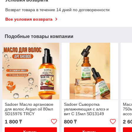
Возврат товара в течение 14 дней по договоренности
Все условия возврата
Подобные товары компании
Sadoer Масло аргановое
Sadoer Сыворотка
Мас
для волос Argan oil 80мл
увлажняющая с алоэ и
750
SD15976 TRCY
вит С 15мл SD13149
ассо
TRCY
1 800
800
2 6
₸
₸