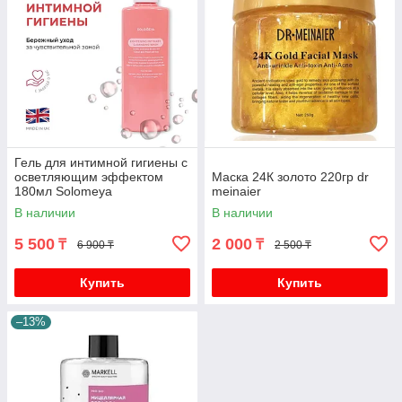
Гель для интимной гигиены с
осветляющим эффектом
Маска 24К золото 220гр dr
180мл Solomeya
meinaier
В наличии
В наличии
5 500
2 000
₸
₸
6 900 ₸
2 500 ₸
Купить
Купить
–13%