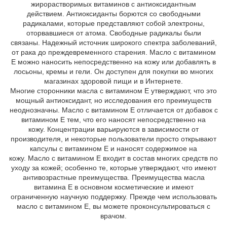
жирорастворимых витаминов с антиоксидантным
действием. Антиоксиданты борются со свободными
радикалами, которые представляют собой электроны,
оторвавшиеся от атома. Свободные радикалы были
связаны. Надежный источник широкого спектра заболеваний,
от рака до преждевременного старения. Масло с витамином
Е можно наносить непосредственно на кожу или добавлять в
лосьоны, кремы и гели. Он доступен для покупки во многих
магазинах здоровой пищи и в Интернете.
Многие сторонники масла с витамином Е утверждают, что это
мощный антиоксидант, но исследования его преимуществ
неоднозначны. Масло с витамином Е отличается от добавок с
витамином Е тем, что его наносят непосредственно на
кожу. Концентрации варьируются в зависимости от
производителя, и некоторые пользователи просто открывают
капсулы с витамином Е и наносят содержимое на
кожу. Масло с витамином Е входит в состав многих средств по
уходу за кожей; особенно те, которые утверждают, что имеют
антивозрастные преимущества. Преимущества масла
витамина Е в основном косметические и имеют
ограниченную научную поддержку. Прежде чем использовать
масло с витамином Е, вы можете проконсультироваться с
врачом.