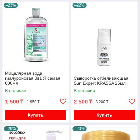
–23%
–22%
Мицелярная вода
гиалуроновая 3в1 Я самая
Сыворотка отбеливающая
600мл
Sun Expert KRASSA 25мл
В наличии
В наличии
1 500
2 500
₸
₸
1 950 ₸
3 200 ₸
Купить
Купить
–20%
–20%