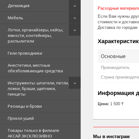
Депиляция
Расходные материал
Если Вам нужны друг
Мебель
стоимости и доставк
Доставка по городам
Лотки, органайзеры, кейсы,
емкости, контейнеры,
Характеристик
распылители
Гели проводники
Основные
Анестетики, местные
Производитель
обезболивающие средства
Страна производит
Инструменты: шпатели, петли,
ложки, браши, щипчики,
Информация д
пинцеты
Цена:
1 500 ₸
Ресницы и брови
Прокол ушей
Товары только в филиале
АКСАЙ ЭКСКЛЮЗИВНО
Мы в инстаграм