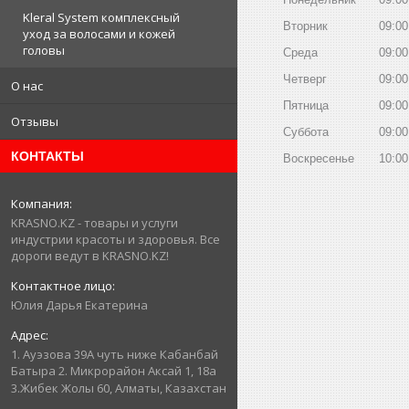
Kleral System комплексный
Вторник
09:00
уход за волосами и кожей
головы
Среда
09:00
Четверг
09:00
О нас
Пятница
09:00
Отзывы
Суббота
09:00
КОНТАКТЫ
Воскресенье
10:00
KRASNO.KZ - товары и услуги
индустрии красоты и здоровья. Все
дороги ведут в KRASNO.KZ!
Юлия Дарья Екатерина
1. Ауэзова 39А чуть ниже Кабанбай
Батыра ㅤㅤㅤㅤㅤㅤㅤㅤㅤㅤㅤㅤㅤㅤ2. ​Микрорайон Аксай 1, 18а
3.Жибек Жолы 60, Алматы, Казахстан