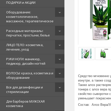
ПОДАРКИ и АКЦИИ
Оборудование:
косметологическое,
массажное, терапевтическое
Расходные материалы:
перчатки, простыни, белье
ЛИЦО ТЕЛО: косметика,
лечение, уход
РУКИ НОГИ: маникюр,
педикюр, дизайн ногтей
ВОЛОСЫ: краска, косметика и
Средство мгновенно у
оборудование
изнутри, а также соз
Также алоэ растворя
Все для дезинфекции и
тонера с алоэ вера п
стерилизации
свойство сыворотки с
уменьшает покраснен
Для барберов МУЖСКАЯ
Состав: Алоэ Вера/У
косметика