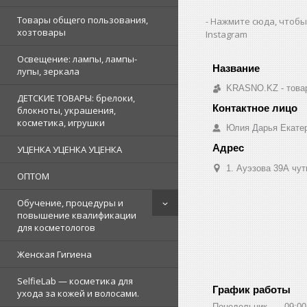
Товары общего пользования,
Нажмите сюда, чтобы
хозтовары
Instagram
Освещение: лампы, лампы-
лупы, зеркала
KRASNO.KZ - товар
ДЕТСКИЕ ТОВАРЫ: брелоки,
блокноты, украшения,
косметика, игрушки
Юлия Дарья Екате
УЦЕНКА УЦЕНКА УЦЕНКА
1. Ауэзова 39А чуть 
ОПТОМ
Обучение, процедуры и
повышение квалификации
для косметологов
Женская Гигиена
SelfieLab — косметика для
График работы
ухода за кожей и волосами.
Понедельник
09:00