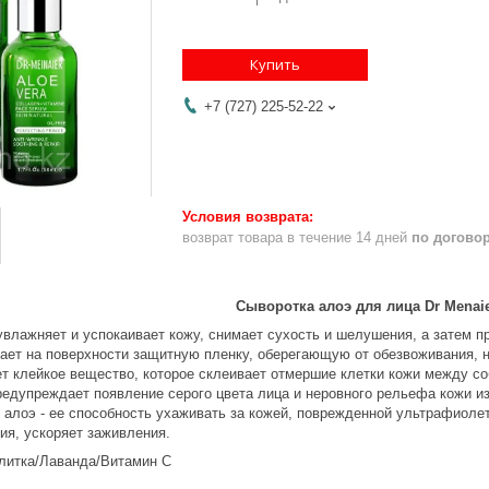
Купить
+7 (727) 225-52-22
возврат товара в течение 14 дней
по догово
Сыворотка алоэ для лица Dr Menai
влажняет и успокаивает кожу, снимает сухость и шелушения, а затем пр
дает на поверхности защитную пленку, оберегающую от обезвоживания, н
ет клейкое вещество, которое склеивает отмершие клетки кожи между с
редупреждает появление серого цвета лица и неровного рельефа кожи и
 алоэ - ее способность ухаживать за кожей, поврежденной ультрафиолет
ия, ускоряет заживления.
литка/Лаванда/Витамин С