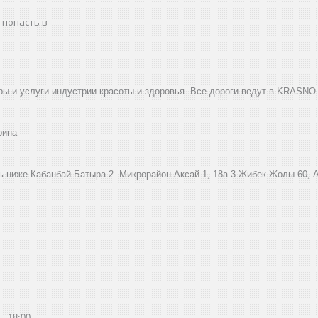
 попасть в
ы и услуги индустрии красоты и здоровья. Все дороги ведут в KRASNO
рина
ниже Кабанбай Батыра ㅤㅤㅤㅤㅤㅤㅤㅤㅤㅤㅤㅤㅤㅤ2. ​Микрорайон Аксай 1, 18а 3.Жибек Жолы 6
18:00