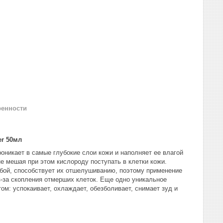
ренности
er 50мл
оникает в самые глубокие слои кожи и наполняет ее влагой
е мешая при этом кислороду поступать в клетки кожи.
обой, способствует их отшелушиванию, поэтому применение
з-за скопления отмерших клеток. Еще одно уникальное
ом: успокаивает, охлаждает, обезболивает, снимает зуд и