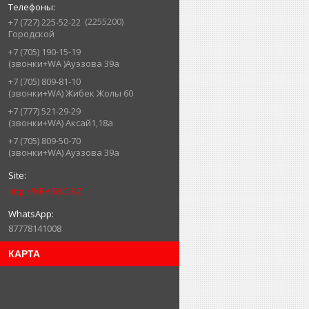
2255200
+7 (727) 225-52-22
Городской
+7 (705) 190-15-19
(звонки+WA )Ауэзова 39а
+7 (705) 809-81-10
(звонки+WA) Жибек Жолы 60
+7 (777) 521-29-29
(звонки+WA) Аксай1,18а
+7 (705) 809-50-70
(звонки+WA) Ауэзова 39а
http://KRASNO.KZ
87778141008
КАРТА