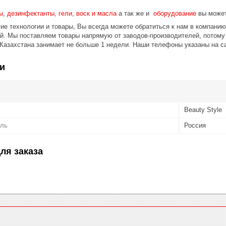
ы
,
дезинфектанты, гели, воск и масла
а так же и
оборудование
вы может
ие технологии и товары, Вы всегда можете обратиться к нам в компани
ой. Мы поставляем товары напрямую от заводов-производителей, потом
 Казахстана занимает не больше 1 недели. Наши телефоны указаны на с
и
Beauty Style
ель
Россия
ля заказа