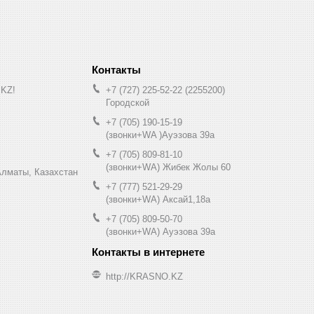
.KZ!
+7 (727) 225-52-22
2255200
Городской
+7 (705) 190-15-19
(звонки+WA )Ауэзова 39а
+7 (705) 809-81-10
(звонки+WA) Жибек Жолы 60
0, Алматы, Казахстан
+7 (777) 521-29-29
(звонки+WA) Аксай1,18а
+7 (705) 809-50-70
(звонки+WA) Ауэзова 39а
http://KRASNO.KZ