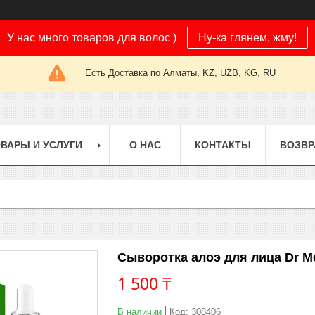
У нас много товаров для волос )
Ну-ка глянем, жму!
Есть Доставка по Алматы, KZ, UZB, KG, RU
ВАРЫ И УСЛУГИ
О НАС
КОНТАКТЫ
ВОЗВР
Сыворотка алоэ для лица Dr M
1 500 ₸
В наличии
Код:
308406