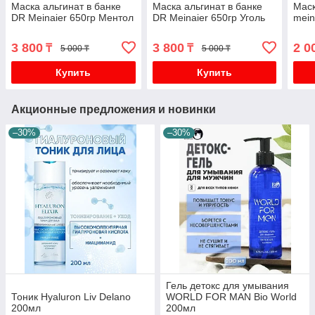
Маска альгинат в банке
Маска альгинат в банке
Маск
DR Meinaier 650гр Ментол
DR Meinaier 650гр Уголь
mein
3 800
3 800
2 0
₸
₸
5 000 ₸
5 000 ₸
Купить
Купить
Акционные предложения и новинки
–30%
–30%
Гель детокс для умывания
Тоник Hyaluron Liv Delano
WORLD FOR MAN Bio World
200мл
200мл