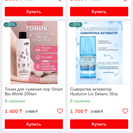
Купить
Купить
–26%
–26%
Тоник для сужения пор Smart
Сыворотка активатор
Bio World 200мл
Hyaluron Liv Delano 35гр
В наличии
В наличии
1 400
1 700
₸
₸
1 900 ₸
2 300 ₸
Купить
Купить