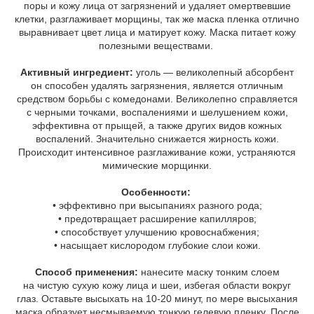
поры и кожу лица от загрязнений и удаляет омертвевшие
клетки, разглаживает морщины, так же маска пленка отлично
выравнивает цвет лица и матирует кожу. Маска питает кожу
полезными веществами.
Активный ингредиент:
уголь — великолепный абсорбент
он способен удалять загрязнения, является отличным
средством борьбы с комедонами. Великолепно справляется
с черными точками, воспалениями и шелушением кожи,
эффективна от прыщей, а также других видов кожных
воспалений. Значительно снижается жирность кожи.
Происходит интенсивное разглаживание кожи, устраняются
мимические морщинки.
Особенности:
• эффективно при высыпаниях разного рода;
• предотвращает расширение капилляров;
• способствует улучшению кровоснабжения;
• насыщает кислородом глубокие слои кожи.
Способ применения:
нанесите маску тонким слоем
на чистую сухую кожу лица и шеи, избегая области вокруг
глаз. Оставьте высыхать на 10-20 минут, по мере высыхания
маска образует несмываемую тонкую гелевую пленку. После