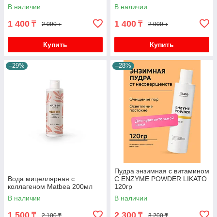
В наличии
В наличии
1 400
1 400
₸
₸
2 000 ₸
2 000 ₸
Купить
Купить
–29%
–28%
Пудра энзимная с витамином
Вода мицеллярная с
C ENZYME POWDER LIKATO
коллагеном Matbea 200мл
120гр
В наличии
В наличии
1 500
2 300
₸
₸
2 100 ₸
3 200 ₸