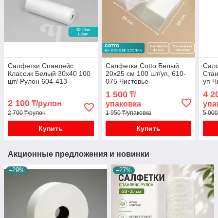
Салфетки Спанлейс
Салфетка Cotto Белый
Сал
Классик Белый 30х40 100
20х25 см 100 шт/уп, 610-
Стан
шт/ Рулон 604-413
075 Чистовье
уп Ч
1 500
4 2
₸/
2 100
₸/рулон
упаковка
упа
2 700 ₸/рулон
1 950 ₸/упаковка
5 000
Купить
Купить
Акционные предложения и новинки
–29%
–27%