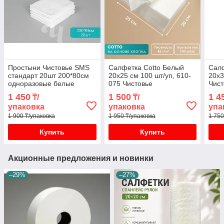
Простыни Чистовье SMS
Салфетка Cotto Белый
Сал
стандарт 20шт 200*80см
20х25 см 100 шт/уп, 610-
20х3
одноразовые белые
075 Чистовье
Чист
нарезанные
1 450
1 500
1 4
₸/
₸/
упаковка
упаковка
упа
1 900 ₸/упаковка
1 950 ₸/упаковка
1 750
Купить
Купить
Акционные предложения и новинки
–29%
–27%