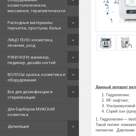
косметологическое,
массажное, терапевтическое
Расходные материалы:
перчатки, простыни, белье
ЛИЦО ТЕЛО: косметика,
лечение, уход
РУКИ НОГИ: маникюр,
педикюр, дизайн ногтей
ВОЛОСЫ: краска, косметика и
оборудование
Данный аппарат вкл
Все для дезинфекции и
Гидропилинг;
стерилизации
RF лифтинг;
Ультразвуковой
Для барберов МУЖСКАЯ
Спрей пэн (spra
косметика
1. Гидропилинг— без
Такой пилинг поможе
Депиляция
пилингом. Давление 9