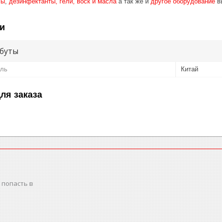
лы
,
дезинфектанты, гели, воск и масла
а так же и
другое оборудование
в
и
буты
ель
Китай
ля заказа
 попасть в