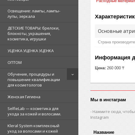
Расходные материа
Освещение: лампы, лампы-
Характеристик
лупы, зеркала
ДЕТСКИЕ ТОВАРЫ: брелоки,
Основные атри
блокноты, украшения,
косметика, игрушки
Страна производит
УЦЕНКА УЦЕНКА УЦЕНКА
Информация д
ОПТОМ
Цена:
260 000 ₸
Обучение, процедуры и
повышение квалификации
для косметологов
Женская Гигиена
Мы в инстаграм
SelfieLab — косметика для
Нажмите сюда, чтобы
ухода за кожей и волосами.
Instagram
Kleral System комплексный
уход за волосами и кожей