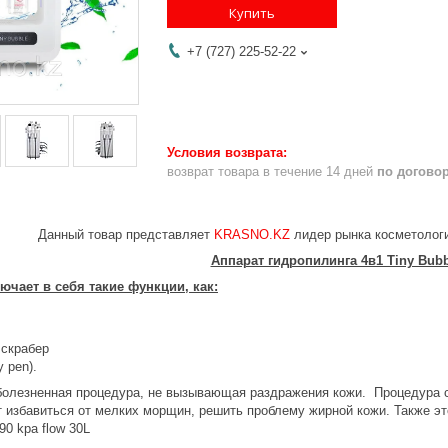
Купить
+7 (727) 225-52-22
возврат товара в течение 14 дней
по догово
Данный товар представляет
KRASNO.KZ
лидер рынка косметологи
Аппарат гидропилинга 4в1 Tiny Bub
ючает в себя такие функции, как:
 скрабер
y pen).
болезненная процедура, не вызывающая раздражения кожи. Процедура с
т избавиться от мелких морщин, решить проблему жирной кожи. Также э
0 kpa flow 30L