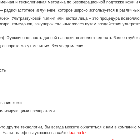
еменная и технологичная методика по безоперационной подтяжке кожи и
— радиочастотное излучение, которое широко используется в различны
абер- Ультразвуковой пилинг или чистка лица – это процедура позволя
 жира, комедонов, закупорок сальных желез путем воздействия ультразву
pen). Функциональность данной насадки, позволяет сделать более глубо
д аппарата могут меняться без уведомления.
сть
евания кожи
билизирующими препаратами.
-то другие технологии, Вы всегда можете обратиться к нам в компанию 
и. Наши телефоны указаны на сайте
krasno.kz