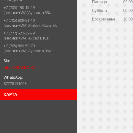
Пятница
09:00
+7 (705) 190-15-19
Суббота
09:00
(звонки+WA )Ауэзова 39а
Воскресенье
10:00
+7 (705) 809-81-10
(звонки+WA) Жибек Жолы 60
+7 (777) 521-29-29
(звонки+WA) Аксай1,18а
+7 (705) 809-50-70
(звонки+WA) Ауэзова 39а
http://KRASNO.KZ
87778141008
КАРТА