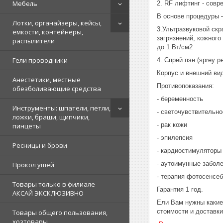
Мебель
2. RF лифтинг - совр
В основе процедуры 
Лотки, органайзеры, кейсы,
3.Ультразвуковой скр
емкости, контейнеры,
загрязнений, кожного
распылители
до 1 Вт/см2
Гели проводники
4. Спрей пэн (sprey 
Корпус и внешний ви
Анестетики, местные
Противопоказания:
обезболивающие средства
- беременность
Инструменты: шпатели, петли,
- светочувствительно
ложки, браши, щипчики,
- рак кожи
пинцеты
- эпилепсия
Ресницы и брови
- кардиостимуляторы
- аутоимунные забол
Прокол ушей
- терапия фотосенсе
Товары только в филиале
Гарантия 1 год.
АКСАЙ ЭКСКЛЮЗИВНО
Ели Вам нужны какие
стоимости и доставк
Товары общего пользования,
хозтовары