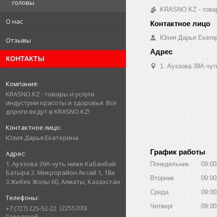
головы
KRASNO.KZ - товар
О нас
Юлия Дарья Екате
Отзывы
КОНТАКТЫ
1. Ауэзова 39А чуть 
KRASNO.KZ - товары и услуги
индустрии красоты и здоровья. Все
дороги ведут в KRASNO.KZ!
Юлия Дарья Екатерина
График работы
1. Ауэзова 39А чуть ниже Кабанбай
Понедельник
09:00
Батыра ㅤㅤㅤㅤㅤㅤㅤㅤㅤㅤㅤㅤㅤㅤ2. ​Микрорайон Аксай 1, 18а
Вторник
09:00
3.Жибек Жолы 60, Алматы, Казахстан
Среда
09:00
Четверг
09:00
2255200
+7 (727) 225-52-22
Городской