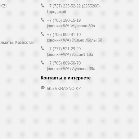
.KZ!
+7 (727) 225-52-22
2255200
Городской
+7 (705) 190-15-19
(звонки+WA )Ауэзова 39а
+7 (705) 809-81-10
(звонки+WA) Жибек Жолы 60
0, Алматы, Казахстан
+7 (777) 521-29-29
(звонки+WA) Аксай1,18а
+7 (705) 809-50-70
(звонки+WA) Ауэзова 39а
http://KRASNO.KZ