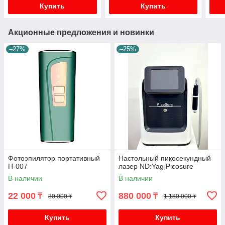
Купить
Купить
Акционные предложения и новинки
–27%
–25%
Фотоэпилятор портативный
Настольный пикосекундный
H-007
лазер ND:Yag Picosure
В наличии
В наличии
22 000
880 000
₸
₸
30 000 ₸
1 180 000 ₸
Купить
Купить