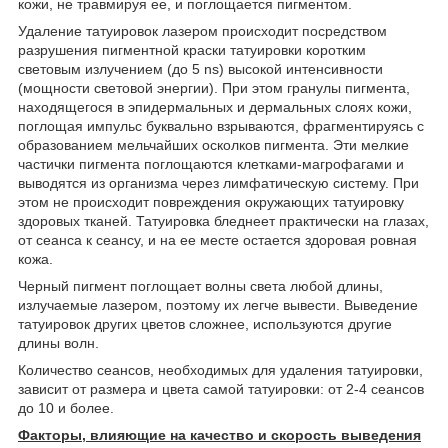
кожи, не травмируя ее, и поглощается пигментом.
Удаление татуировок лазером происходит посредством
разрушения пигментной краски татуировки коротким
световым излучением (до 5 ns) высокой интенсивности
(мощности световой энергии). При этом гранулы пигмента,
находящегося в эпидермальных и дермальных слоях кожи,
поглощая импульс буквально взрываются, фрагментируясь с
образованием мельчайших осколков пигмента. Эти мелкие
частички пигмента поглощаются клетками-магрофагами и
выводятся из организма через лимфатическую систему. При
этом не происходит повреждения окружающих татуировку
здоровых тканей. Татуировка бледнеет практически на глазах,
от сеанса к сеансу, и на ее месте остается здоровая ровная
кожа.
Черный пигмент поглощает волны света любой длины,
излучаемые лазером, поэтому их легче вывести. Выведение
татуировок других цветов сложнее, используются другие
длины волн.
Количество сеансов, необходимых для удаления татуировки,
зависит от размера и цвета самой татуировки: от 2-4 сеансов
до 10 и более.
Факторы, влияющие на качество и скорость выведения