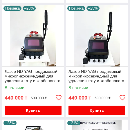
Новинка
–25%
Новинка
–25%
Лазер ND YAG неодимовый
Лазер ND YAG неодимовый
микропикосекундный для
микропикосекундный для
удаления тату и карбонового
удаления тату и карбонового
пилинга J12
пилинга J12
В наличии
В наличии
440 000
440 000
₸
₸
590 000 ₸
590 000 ₸
Купить
Купить
–23%
–21%