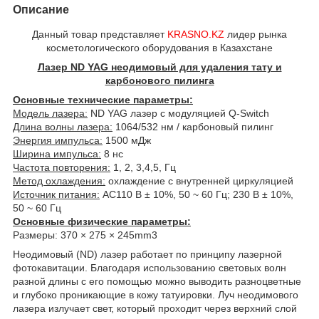
Описание
Данный товар представляет
KRASNO.KZ
лидер рынка
косметологического оборудования в Казахстане
Лазер ND YAG неодимовый для удаления тату и
карбонового пилинга
Основные технические параметры:
Модель лазера:
ND YAG лазер с модуляцией Q-Switch
Длина волны лазера:
1064/532 нм / карбоновый пилинг
Энергия импульса:
1500 мДж
Ширина импульса:
8 нс
Частота повторения:
1, 2, 3,4,5, Гц
Метод охлаждения:
охлаждение с внутренней циркуляцией
Источник питания:
AC110 В ± 10%, 50 ~ 60 Гц; 230 В ± 10%,
50 ~ 60 Гц
Основные физические параметры:
Размеры: 370 × 275 × 245mm3
Неодимовый (ND) лазер работает по принципу лазерной
фотокавитации. Благодаря использованию световых волн
разной длины с его помощью можно выводить разноцветные
и глубоко проникающие в кожу татуировки. Луч неодимового
лазера излучает свет, который проходит через верхний слой