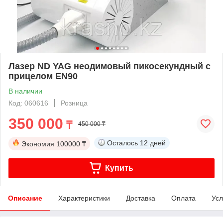
Лазер ND YAG неодимовый пикосекундный с
прицелом EN90
В наличии
Код: 060616
Розница
350 000
₸
450 000 ₸
Осталось
12 дней
Экономия
100000 ₸
Купить
Описание
Характеристики
Доставка
Оплата
Усл