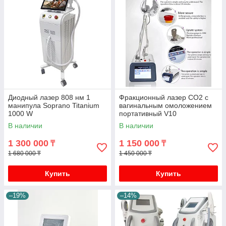
Диодный лазер 808 нм 1
Фракционный лазер CO2 с
манипула Soprano Titanium
вагинальным омоложением
1000 W
портативный V10
В наличии
В наличии
1 300 000
1 150 000
₸
₸
1 680 000 ₸
1 450 000 ₸
Купить
Купить
–19%
–14%