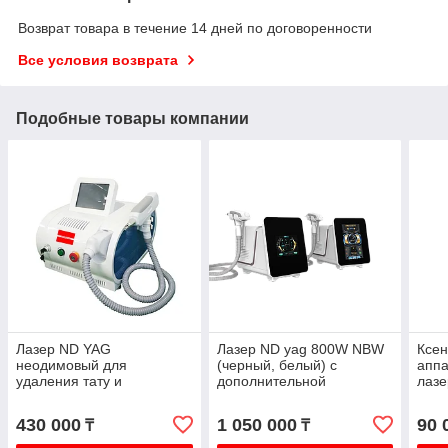
Возврат товара в течение 14 дней по договоренности
Все условия возврата
Подобные товары компании
Лазер ND YAG
Лазер ND yag 800W NBW
Ксен
неодимовый для
(черный, белый) с
апп
удаления тату и
дополнительной
лазе
карбонового пилинга Е23
фракционной насадкой
уста
Transform
430 000
1 050 000
90 
₸
₸