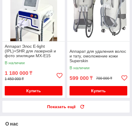
Аппарат Элос E-light
(IPL)+SHR для лазерной и
Аппарат для удаления волос
фото эпиляции MX-E15
и тату, омоложение кожи
Superskin
В наличии
В наличии
1 180 000
₸
599 000
₸
700 000 ₸
1 450 000 ₸
Купить
Купить
Показать ещё
О нас