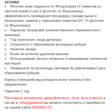
татуажа:
v Фототип кожи пациента по Фитцпатрику (У клиентов со
светлой кожей (I или II фототип по Фицпатрику)
эффективность проведения процедуры гораздо выше и
безопаснее, нежели у темнокожих клиентов (IV –VI фототип
по Фицпатрику).
v Характер татуировки (некачественного перманентного
макияжа)
v Год нанесения, когда делалась
v Склонность к образованию келоидных рубцов
v Наличие загара
v Были ли попытки удаления раньше
v Использование белого пигмента и смешивание пигментов
мастером
v Применяли ли ретиноиды (витамин А) (увеличивают риск
образования рубцов).
Корпус и внешний вид аппарата могут меняться без
уведомления
Гарантия 1 год
Расходные материалы
,
дезинфектанты, гели, воск и масла
а
так же и
оборудование
вы можете посмотреть и приобрести
на нашем сайте
KRASNO.KZ