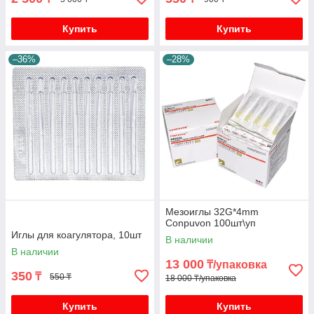
Купить
Купить
–36%
–28%
Мезоиглы 32G*4mm
Conpuvon 100шт\уп
Иглы для коагулятора, 10шт
В наличии
В наличии
13 000
₸/упаковка
350
₸
550 ₸
18 000 ₸/упаковка
Купить
Купить