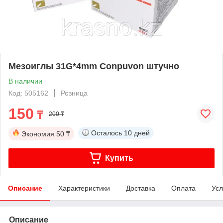
Мезоиглы 31G*4mm Conpuvon штучно
В наличии
Код: 505162
Розница
150
₸
200 ₸
Осталось
10 дней
Экономия
50 ₸
Купить
Описание
Характеристики
Доставка
Оплата
Усл
Описание