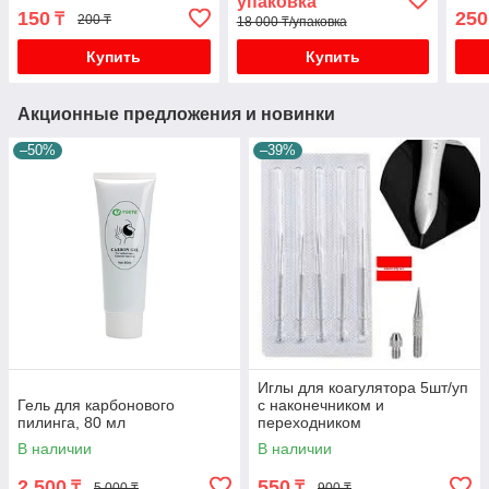
упаковка
150
250
₸
200 ₸
18 000 ₸/упаковка
Купить
Купить
Акционные предложения и новинки
–50%
–39%
Иглы для коагулятора 5шт/уп
Гель для карбонового
с наконечником и
пилинга, 80 мл
переходником
В наличии
В наличии
2 500
550
₸
₸
5 000 ₸
900 ₸