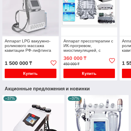
Аппарат LPG вакуумно-
Аппарат прессотерапии с
Аппа
роликового массажа
ИК-прогревом,
роли
кавитации РФ-лифтинга
миостимуляцией, с
кави
N8 MINI
матрасом MX-P21
нас
360 000
₸
1 500 000
1 5
₸
450 000 ₸
Купить
Купить
Акционные предложения и новинки
–37%
–37%