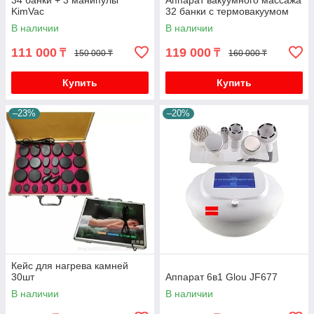
34 банки + 3 манипулы
Аппарат вакуумного массажа
KimVac
32 банки с термовакуумом
В наличии
В наличии
111 000
119 000
₸
₸
150 000 ₸
160 000 ₸
Купить
Купить
–23%
–20%
Кейс для нагрева камней
30шт
Аппарат 6в1 Glou JF677
В наличии
В наличии