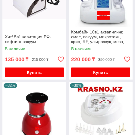
Комбайн 10в1 аквапилинг,
Хит! 5в1 кавитация РФ-
смас, вакуум, микротоки,
лифтинг вакуум
крио, RF, ультразвук, мезо,
led маска
В наличии
В наличии
135 000
220 000
₸
₸
215 000 ₸
350 000 ₸
Купить
Купить
–32%
–30%