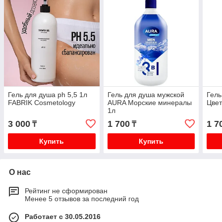
Гель для душа ph 5,5 1л
Гель для душа мужской
Гель
FABRIK Cosmetology
AURA Морские минералы
Цвет
1л
3 000
1 700
1 7
₸
₸
Купить
Купить
О нас
Рейтинг не сформирован
Менее 5 отзывов за последний год
Работает с 30.05.2016