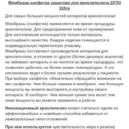
Мембрана салфетка защитная для криолиполиза 22*24
110гр
Для самых больших мощностей аппаратов криолиполиза!
Мембраны (салфетки) применяется во время процедуры
криолиполиза. Для предохранения кожи от промерзания.
Для изготовления используются только материалы
высочайшего качества. Каждое изделие помещается в
индивидуальную герметичную упаковку.
Мембраны поставляют производители аппаратов для
криолиполиза, в отличие от других (более дешевых аналогов)
не забивают аппараты и не пенятся во время процедуры, что
позволяет работать на более низких температурах. А это
несомненно ведет к более лучшим результатам у пациента.
При выборе салфеток, обязательно обращайте внимание на
вес салфетки. Чем больше гаммаж в мембране, тем большую
мощность вы можете выставлять в настройках своего
аппарата. И наоборот- Чем меньше грамм она весит, тем
ниже мощность вы можете применять в работе.
Инновационный криолиполиз
может считаться одним из
эффективнейших и новейших способов избавиться от
нежелательных липо-отложений.
При нем используется
чувствительность жира к резкому