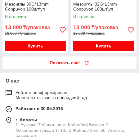
Мезоиглы 30G*13mm
Мезоиглы 32G*13mm
Conpuvon 100шт\уп
Conpuvon 100шт\уп
В наличии
В наличии
13 000
13 000
₸/упаковка
₸/упаковка
18 000 ₸/упаковка
18 000 ₸/упаковка
Купить
Купить
Показать ещё
О нас
Рейтинг не сформирован
Менее 5 отзывов за последний год
Работает с 30.05.2016
г. Алматы
1. Ауэзова 39А чуть ниже Кабанбай Батыра ㅤㅤㅤㅤㅤㅤㅤㅤㅤㅤㅤㅤㅤㅤ2. ​
Микрорайон Аксай 1, 18а 3.Жибек Жолы 60, Алматы,
Казахстан