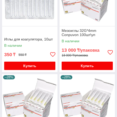
Мезоиглы 32G*4mm
Conpuvon 100шт\уп
Иглы для коагулятора, 10шт
В наличии
В наличии
13 000
₸/упаковка
350
₸
550 ₸
18 000 ₸/упаковка
Купить
Купить
–28%
–28%