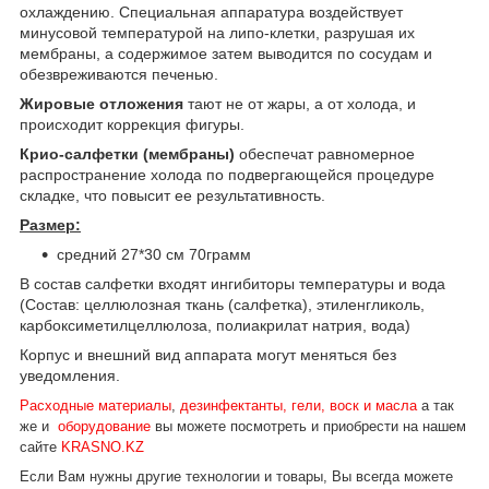
охлаждению. Специальная аппаратура воздействует
минусовой температурой на липо-клетки, разрушая их
мембраны, а содержимое затем выводится по сосудам и
обезвреживаются печенью.
Жировые отложения
тают не от жары, а от холода, и
происходит коррекция фигуры.
Крио-салфетки (мембраны)
обеспечат равномерное
распространение холода по подвергающейся процедуре
складке, что повысит ее результативность.
Размер:
средний 27*30 см 70грамм
В состав салфетки входят ингибиторы температуры и вода
(
Cостав: целлюлозная ткань (салфетка), этиленгликоль,
карбоксиметилцеллюлоза, полиакрилат натрия, вода
)
Корпус и внешний вид аппарата могут меняться без
уведомления.
Расходные материалы
,
дезинфектанты, гели, воск и масла
а так
же и
оборудование
вы можете посмотреть и приобрести на нашем
сайте
KRASNO.KZ
Если Вам нужны другие технологии и товары, Вы всегда можете