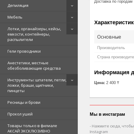
Доставка по городам
Депиляция
Мебель
Характеристик
Лотки, органайзеры, кейсы,
емкости, контейнеры,
Основные
распылители
Производитель
Гели проводники
Страна производит
Анестетики, местные
обезболивающие средства
Информация д
Инструменты: шпатели, петли,
Цена:
2 400 ₸
ложки, браши, щипчики,
пинцеты
Ресницы и брови
Прокол ушей
Мы в инстаграм
Товары только в филиале
Нажмите сюда, чтобы
АКСАЙ ЭКСКЛЮЗИВНО
Instagram