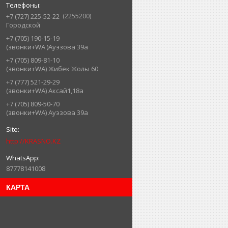
2255200
+7 (727) 225-52-22
Городской
+7 (705) 190-15-19
(звонки+WA )Ауэзова 39а
+7 (705) 809-81-10
(звонки+WA) Жибек Жолы 60
+7 (777) 521-29-29
(звонки+WA) Аксай1,18а
+7 (705) 809-50-70
(звонки+WA) Ауэзова 39а
http://KRASNO.KZ
87778141008
КАРТА