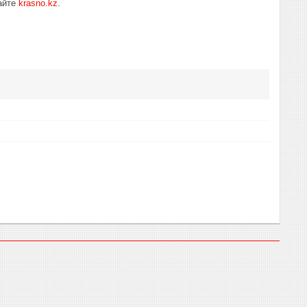
айте
krasno.kz
.