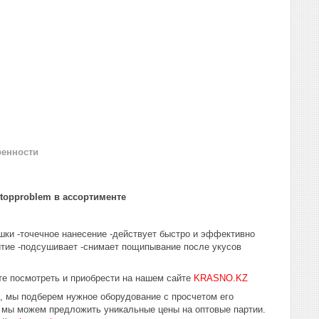
ренности
topproblem в ассортименте
ки -точечное нанесение -действует быстро и эффективно
итие -подсушивает -снимает пощипывание после укусов
е посмотреть и приобрести на нашем сайте
KRASNO.KZ
ю, мы подберем нужное оборудование с просчетом его
у мы можем предложить уникальные цены на оптовые партии.