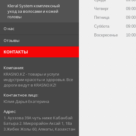
Kleral System комплексный
Четверг
09:00
уход за волосами и кожей
головы
Пятница
09:00
Суббота
09:00
О нас
Воскресенье
10:00
Отзывы
КОНТАКТЫ
KRASNO.KZ - товары и услуги
индустрии красоты и здоровья. Все
дороги ведут в KRASNO.KZ!
Юлия Дарья Екатерина
1. Ауэзова 39А чуть ниже Кабанбай
Батыра ㅤㅤㅤㅤㅤㅤㅤㅤㅤㅤㅤㅤㅤㅤ2. ​Микрорайон Аксай 1, 18а
3.Жибек Жолы 60, Алматы, Казахстан