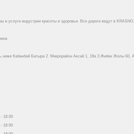
ы и услуги индустрии красоты и здоровья. Все дороги ведут в KRASNO
рина
ниже Кабанбай Батыра ㅤㅤㅤㅤㅤㅤㅤㅤㅤㅤㅤㅤㅤㅤ2. ​Микрорайон Аксай 1, 18а 3.Жибек Жолы 6
18:00
18:00
18:00