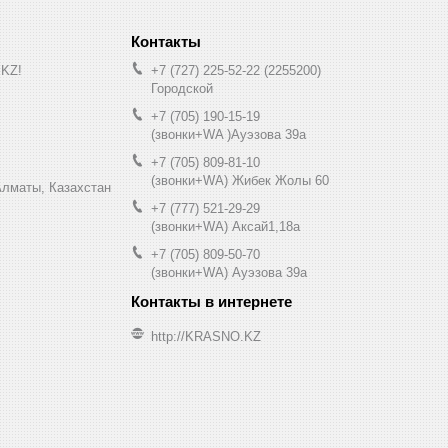
.KZ!
+7 (727) 225-52-22
2255200
Городской
+7 (705) 190-15-19
(звонки+WA )Ауэзова 39а
+7 (705) 809-81-10
(звонки+WA) Жибек Жолы 60
0, Алматы, Казахстан
+7 (777) 521-29-29
(звонки+WA) Аксай1,18а
+7 (705) 809-50-70
(звонки+WA) Ауэзова 39а
http://KRASNO.KZ