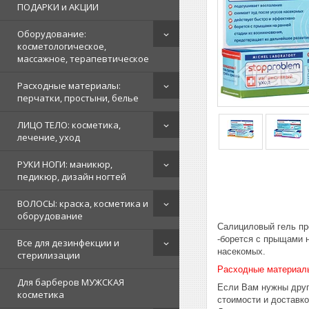
ПОДАРКИ и АКЦИИ
Оборудование:
косметологическое,
массажное, терапевтическое
Расходные материалы:
перчатки, простыни, белье
ЛИЦО ТЕЛО: косметика,
лечение, уход
РУКИ НОГИ: маникюр,
педикюр, дизайн ногтей
ВОЛОСЫ: краска, косметика и
оборудование
Салициловый гель пр
-борется с прыщами 
Все для дезинфекции и
насекомых.
стерилизации
Расходные материал
Для барберов МУЖСКАЯ
Если Вам нужны друг
косметика
стоимости и доставк