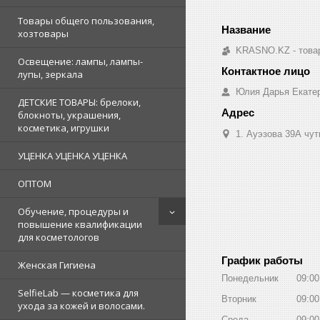
Товары общего пользования,
хозтовары
KRASNO.KZ - товар
Освещение: лампы, лампы-
лупы, зеркала
Юлия Дарья Екате
ДЕТСКИЕ ТОВАРЫ: брелоки,
блокноты, украшения,
косметика, игрушки
1. Ауэзова 39А чуть 
УЦЕНКА УЦЕНКА УЦЕНКА
ОПТОМ
Обучение, процедуры и
повышение квалификации
для косметологов
График работы
Женская Гигиена
Понедельник
09:00
SelfieLab — косметика для
Вторник
09:00
ухода за кожей и волосами.
Среда
09:00