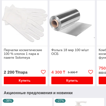
Перчатки косметические
Фольга 18 мкр 100 м/шт
Ком
100 % хлопок 1 пара в
ОСБ
косм
пакете Solomeya
функ
750
2 200
4 300
₸/пара
₸
5 300 ₸
800 0
Купить
Купить
Акционные предложения и новинки
–38%
–27%