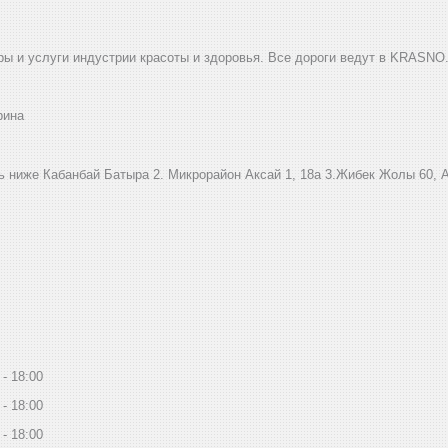
ы и услуги индустрии красоты и здоровья. Все дороги ведут в KRASNO
рина
ниже Кабанбай Батыра ㅤㅤㅤㅤㅤㅤㅤㅤㅤㅤㅤㅤㅤㅤ2. ​Микрорайон Аксай 1, 18а 3.Жибек Жолы 6
18:00
18:00
18:00