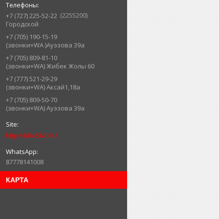
2255200
+7 (727) 225-52-22
Городской
+7 (705) 190-15-19
(звонки+WA )Ауэзова 39а
+7 (705) 809-81-10
(звонки+WA) Жибек Жолы 60
+7 (777) 521-29-29
(звонки+WA) Аксай1,18а
+7 (705) 809-50-70
(звонки+WA) Ауэзова 39а
http://KRASNO.KZ
87778141008
КАРТА