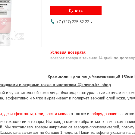
Купить
+7 (727) 225-52-22
возврат товара в течение 14 дней
по догово
Крем-полиш для лица Увлажняющий 150мл B
скидками и акциями также в инстаграм @krasno.kz_shop
ой и чувствительной кожи лица, благодаря натуральным активам и крем
ма, эффективно и мягко выравнивает и полирует верхний слой кожи, ул
ы
,
дезинфектанты, гели, воск и масла
а так же и
оборудование
вы может
ие технологии и товары, Вы всегда можете обратиться к нам в компани
ой. Мы поставляем товары напрямую от заводов-производителей, потом
 Казахстана занимает не больше 1 недели. Наши телефоны указаны на с