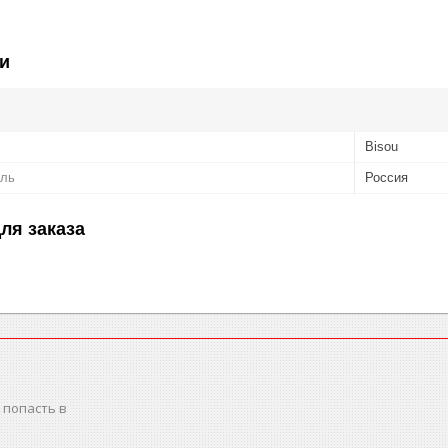
и
Bisou
ель
Россия
ля заказа
 попасть в