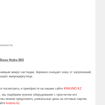
ренности
isou Hydro BIO
ниевым микро частицам, бережно очищает кожу от загрязнений,
учшает микроциркуляци.
е посмотреть и приобрести на нашем сайте
KRASNO.KZ
ю, мы подберем нужное оборудование с просчетом его
у мы можем предложить уникальные цены на оптовые партии.
айте
krasno.kz
.