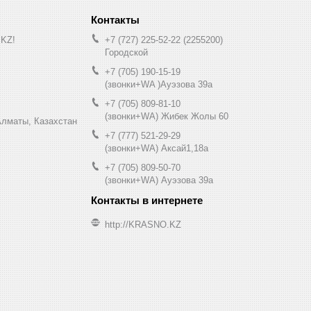
.KZ!
+7 (727) 225-52-22
2255200
Городской
+7 (705) 190-15-19
(звонки+WA )Ауэзова 39а
+7 (705) 809-81-10
(звонки+WA) Жибек Жолы 60
0, Алматы, Казахстан
+7 (777) 521-29-29
(звонки+WA) Аксай1,18а
+7 (705) 809-50-70
(звонки+WA) Ауэзова 39а
http://KRASNO.KZ