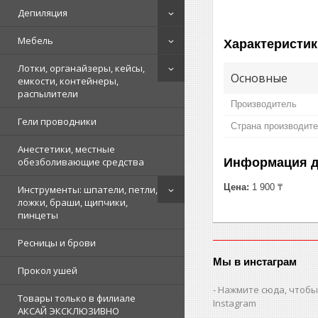
Депиляция
Мебель
Характеристик
Лотки, органайзеры, кейсы,
Основные
емкости, контейнеры,
распылители
Производитель
Гели проводники
Страна производит
Анестетики, местные
Информация д
обезболивающие средства
Цена:
1 900 ₸
Инструменты: шпатели, петли,
ложки, браши, щипчики,
пинцеты
Ресницы и брови
Мы в инстаграм
Прокол ушей
Нажмите сюда, чтобы
Товары только в филиале
Instagram
АКСАЙ ЭКСКЛЮЗИВНО