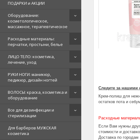
ПОДАРКИ и АКЦИИ
Оборудование:
косметологическое,
массажное, терапевтическое
Расходные материалы:
перчатки, простыни, белье
ЛИЦО ТЕЛО: косметика,
лечение, уход
РУКИ НОГИ: маникюр,
педикюр, дизайн ногтей
Следите за нашими 
ВОЛОСЫ: краска, косметика и
Крем-полиш для нежн
оборудование
остатков пота и себу
Все для дезинфекции и
стерилизации
Расходные материал
Если Вам нужны друг
Для барберов МУЖСКАЯ
стоимости и доставк
косметика
Доставка по городам