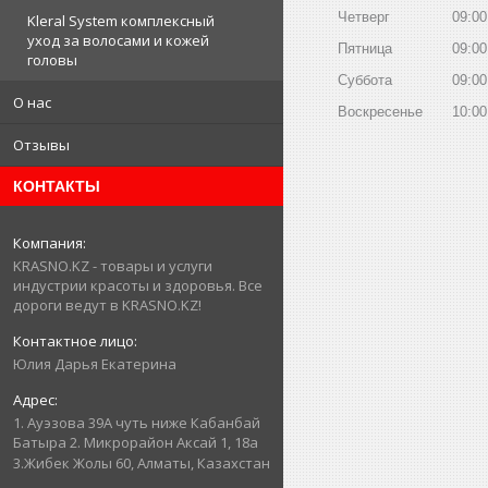
Четверг
09:00
Kleral System комплексный
уход за волосами и кожей
Пятница
09:00
головы
Суббота
09:00
О нас
Воскресенье
10:00
Отзывы
КОНТАКТЫ
KRASNO.KZ - товары и услуги
индустрии красоты и здоровья. Все
дороги ведут в KRASNO.KZ!
Юлия Дарья Екатерина
1. Ауэзова 39А чуть ниже Кабанбай
Батыра ㅤㅤㅤㅤㅤㅤㅤㅤㅤㅤㅤㅤㅤㅤ2. ​Микрорайон Аксай 1, 18а
3.Жибек Жолы 60, Алматы, Казахстан