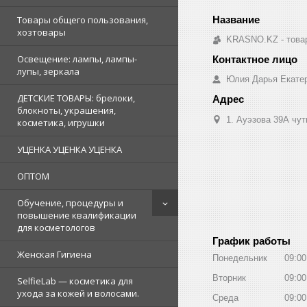
Товары общего пользования,
хозтовары
KRASNO.KZ - товар
Освещение: лампы, лампы-
лупы, зеркала
Юлия Дарья Екате
ДЕТСКИЕ ТОВАРЫ: брелоки,
блокноты, украшения,
1. Ауэзова 39А чуть 
косметика, игрушки
УЦЕНКА УЦЕНКА УЦЕНКА
ОПТОМ
Обучение, процедуры и
повышение квалификации
для косметологов
График работы
Женская Гигиена
Понедельник
09:00
Вторник
09:00
SelfieLab — косметика для
ухода за кожей и волосами.
Среда
09:00