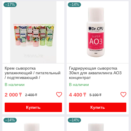
–17%
–14%
Крем сыворотка
Гидрирующая сыворотка
увлажняющий / питательный
30мл для аквапилинга AO3
/ подтягивающий /
концентрат
натуральный 200мл BISOU в
В наличии
В наличии
ассортименте
2 000
4 400
₸
₸
2 400 ₸
5 100 ₸
Купить
Купить
–14%
–14%