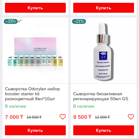
Купить
Купить
–33%
–21%
Сыворотка Odorylan набор
booster starter kit
Сыворотка биоактивная
разноцветный 8мл*10шт
регенирирующая 50мл GS
В наличии
В наличии
7 000
9 500
₸
₸
10 500 ₸
12 000 ₸
Купить
Купить