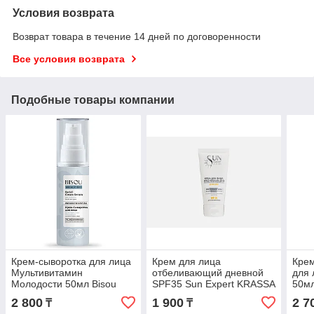
Условия возврата
Возврат товара в течение 14 дней по договоренности
Все условия возврата
Подобные товары компании
Крем-cыворотка для лица
Крем для лица
Кре
Мультивитамин
отбеливающий дневной
для 
Молодости 50мл Bisou
SPF35 Sun Expert KRASSA
50м
antiAge BIO
50мл
2 800
1 900
2 7
₸
₸