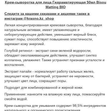
Крем-cыворотка для лица Гидраматирующая 50мл Bisou
Matting BIO
Следите за нашими скидками и акциями также в
инстаграм @krasno.kz_shop
Легкая концентрированная кремовая сыворотка, благодаря
натуральным активам, имеет увлажняющее и
себорегулирующее действие, уменьшает жирный блеск,
сужает поры, способствует повышению эластичности,
заряжает кожу энергией.
Голубой ретинол - экстракт сини-зеленой водоросли,
обладает омолаживающим действием, улучшает синтез
коллагена, увлажняет. Также устраняет признаки усталости и
воспаления.
Экстракт папайи - нормализует работу сальных желез,
защищает кожу от бактерий, устраняет ее неровности,
улучшает цвет лица, сокращает поры.
Подходит для комбинированной и жирной кожи.
Применение: нанесите на влажную кожу лица, помассируйте
смойте водой.
Крем-сыворотка для умывания содержит 98,5% ингредиентов
натурального и органического происхождения.