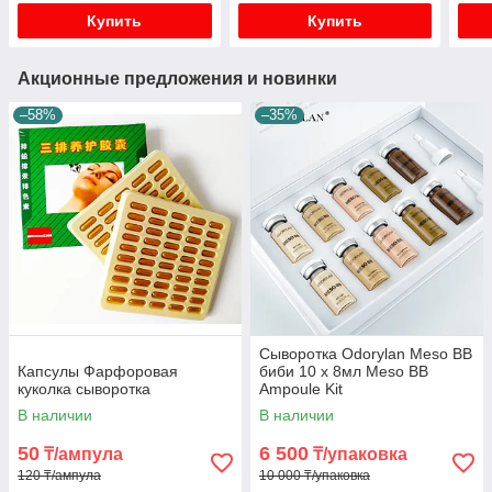
Купить
Купить
Акционные предложения и новинки
–58%
–35%
Сыворотка Odorylan Meso BB
Капсулы Фарфоровая
биби 10 х 8мл Meso BB
куколка сыворотка
Ampoule Kit
В наличии
В наличии
50
6 500
₸/ампула
₸/упаковка
120 ₸/ампула
10 000 ₸/упаковка