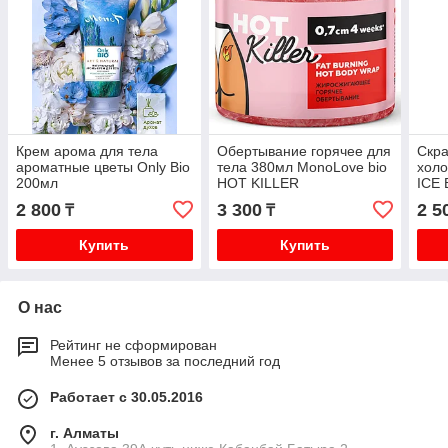
Крем арома для тела
Обертывание горячее для
Скр
ароматные цветы Only Bio
тела 380мл MonoLove bio
холо
200мл
HOT KILLER
ICE 
2 800
3 300
2 5
₸
₸
Купить
Купить
О нас
Рейтинг не сформирован
Менее 5 отзывов за последний год
Работает с 30.05.2016
г. Алматы