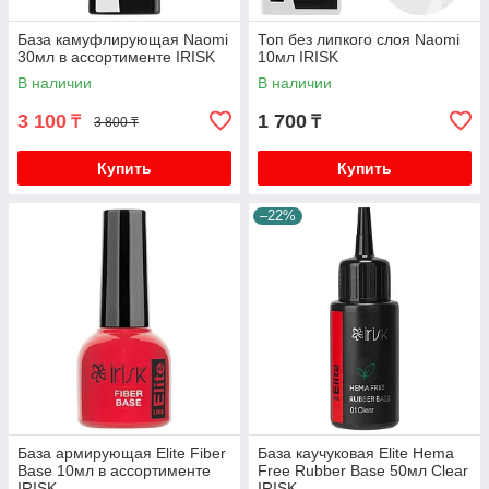
База камуфлирующая Naomi
Топ без липкого слоя Naomi
30мл в ассортименте IRISK
10мл IRISK
В наличии
В наличии
3 100
1 700
₸
₸
3 800 ₸
Купить
Купить
–22%
База армирующая Elite Fiber
База каучуковая Elite Hema
Base 10мл в ассортименте
Free Rubber Base 50мл Clear
IRISK
IRISK