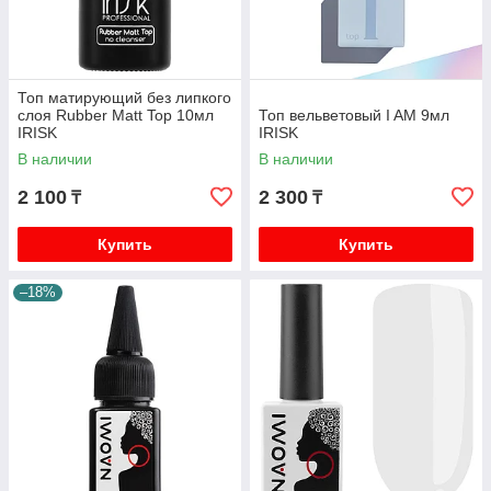
Топ матирующий без липкого
слоя Rubber Matt Top 10мл
Топ вельветовый I AM 9мл
IRISK
IRISK
В наличии
В наличии
2 100
2 300
₸
₸
Купить
Купить
–18%