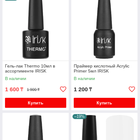
Гель-лак Thermo 10мл в
Праймер кислотный Acryliс
ассортименте IRISK
Primer 5мл IRISK
В наличии
В наличии
1 600
1 200
₸
₸
1 900 ₸
Купить
Купить
–19%