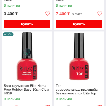
В наличии
В наличии
3 400
7 400
₸
₸
9 500 ₸
Купить
Купить
–12%
База каучуковая Elite Hema
Топ
Free Rubber Base 10мл Clear
самовосстанавливающийся
IRISK
без липкого слоя Elite Top
10мл IRISK
В наличии
В наличии