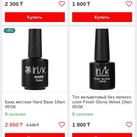
2 300
1 600
₸
₸
Купить
Купить
–8%
Топ вельветовый без липкого
База жесткая Hard Base 18мл
слоя Finish Gloria Velvet 10мл
IRISK
IRISK
В наличии
В наличии
2 850
1 800
₸
₸
3 100 ₸