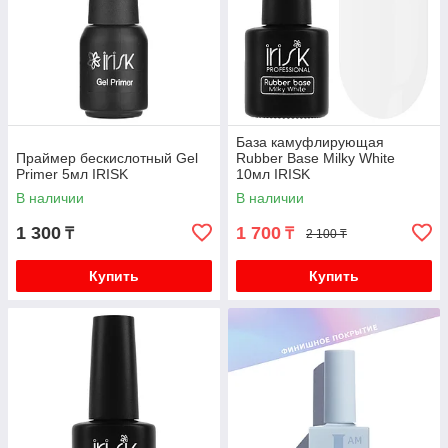
База камуфлирующая
Праймер бескислотный Gel
Rubber Base Milky White
Primer 5мл IRISK
10мл IRISK
В наличии
В наличии
1 300
1 700
₸
₸
2 100 ₸
Купить
Купить