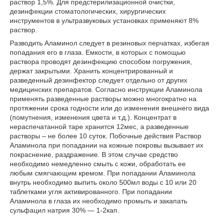
раствор 1,5%. Для предстерилизационной очистки,
дезинфекции стоматологических, хирургических
инструментов в ультразвуковых установках применяют 8%
раствор.
Разводить Аламинол следует в резиновых перчатках, избегая
попадания его в глаза. Емкости, в которых с помощью
раствора проводят дезинфекцию способом погружения,
держат закрытыми. Хранить концентрированный и
разведенный дезинфектор следует отдельно от других
медицинских препаратов. Согласно инструкции Аламинола
применять разведенные растворы можно многократно на
протяжении срока годности или до изменения внешнего вида
(помутнения, изменения цвета и т.д.). Концентрат в
нераспечатанной таре хранится 12мес, а разведенные
растворы – не более 10 суток. Побочные действия Раствор
Аламинола при попадании на кожные покровы вызывает их
покраснение, раздражение. В этом случае средство
необходимо немедленно смыть с кожи, обработать ее
любым смягчающим кремом. При попадании Аламинола
внутрь необходимо выпить около 500мл воды с 10 или 20
таблетками угля активированного. При попадании
Аламинола в глаза их необходимо промыть и закапать
сульфацил натрия 30% ― 1-2кап.