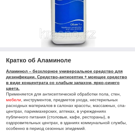
Кратко об Аламиноле
Аламинол – безхлорное универсальное средство для
дезинфекции. Средство-антисептик + моющее средство
в виде концентрата со слабым запахом, ярко-синего
цвета.
Применяется для антисептической обработки пола, стен,
мебели
, инструментов, предметов ухода, нестерильных
расходных материалов в салонах красоты, массажных, спа-
центрах, парикмахерских, аптеках, в учреждениях
публичного питания (столовые, кафе, рестораны), в
оздоровительных центрах, в зданиях коммунальной службы,
особенно в период сезонных эпидемий.